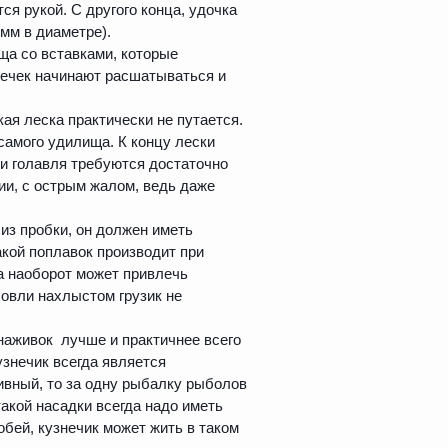
ся рукой. С другого конца, удочка
мм в диаметре).
ща со вставками, которые
сечек начинают расшатываться и
ая леска практически не путается.
самого удилища. К концу лески
ли голавля требуются достаточно
и, с острым жалом, ведь даже
 из пробки, он должен иметь
акой поплавок производит при
 а наоборот может привлечь
ловли нахлыстом грузик не
 наживок лучше и практичнее всего
узнечик всегда является
ивный, то за одну рыбалку рыболов
акой насадки всегда надо иметь
обей, кузнечик может жить в таком