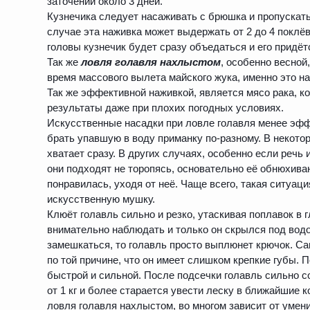
заточении около 3 дней.
Кузнечика следует насаживать с брюшка и пропускать 
случае эта наживка может выдержать от 2 до 4 поклёв
головы кузнечик будет сразу объедаться и его придёт
Так же
ловля голавля нахлыстом
, особенно весной
время массового вылета майского жука, именно это н
Так же эффективной наживкой, является мясо рака, к
результаты даже при плохих погодных условиях.
Искусственные насадки при ловле голавля менее эфф
брать упавшую в воду приманку по-разному. В некото
хватает сразу. В других случаях, особенно если речь 
они подходят не торопясь, основательно её обнюхиваю
понравилась, уходя от неё. Чаще всего, такая ситуац
искусственную мушку.
Клюёт голавль сильно и резко, утаскивая поплавок в 
внимательно наблюдать и только он скрылся под водо
замешкаться, то голавль просто выплюнет крючок. Са
по той причине, что он имеет слишком крепкие губы.
быстрой и сильной. После подсечки голавль сильно 
от 1 кг и более старается увести леску в ближайшие к
ловля голавля нахлыстом, во многом зависит от умен