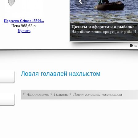
Цитаты и афоризмы о рыбалке
На рыбалке главное процесс, а не рыба. И
Ловля голавлей нахлыстом
>
Что ловить
>
Голавль
>
Ловля голавлей нахлыстом