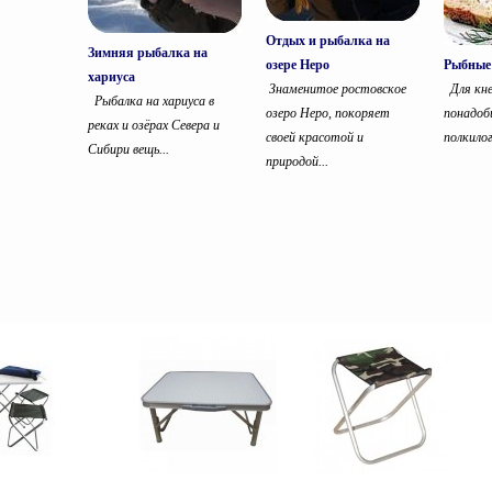
Отдых и рыбалка на
Зимняя рыбалка на
озере Неро
Рыбные
хариуса
Знаменитое ростовское
Для кне
Рыбалка на хариуса в
озеро Неро, покоряет
понадоб
реках и озёрах Севера и
своей красотой и
полкило
Сибири вещь...
природой...