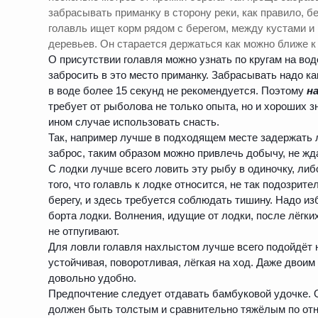
забрасывать приманку в сторону реки, как правило, 
голавль ищет корм рядом с берегом, между кустами и
деревьев. Он старается держаться как можно ближе к 
О присутствии голавля можно узнать по кругам на во
забросить в это место приманку. Забрасывать надо к
в воде более 15 секунд не рекомендуется. Поэтому
н
требует от рыболова не только опыта, но и хороших з
ином случае использовать снасть.
Так, например лучше в подходящем месте задержать л
заброс, таким образом можно привлечь добычу, не жда
С лодки лучше всего ловить эту рыбу в одиночку, ли
того, что голавль к лодке относится, не так подозрител
берегу, и здесь требуется соблюдать тишину. Надо из
борта лодки. Волнения, идущие от лодки, после лёгки
не отпугивают.
Для ловли голавля нахлыстом лучше всего подойдёт 
устойчивая, поворотливая, лёгкая на ход. Даже двоим
довольно удобно.
Предпочтение следует отдавать бамбуковой удочке. О
должен быть толстым и сравнительно тяжёлым по отн