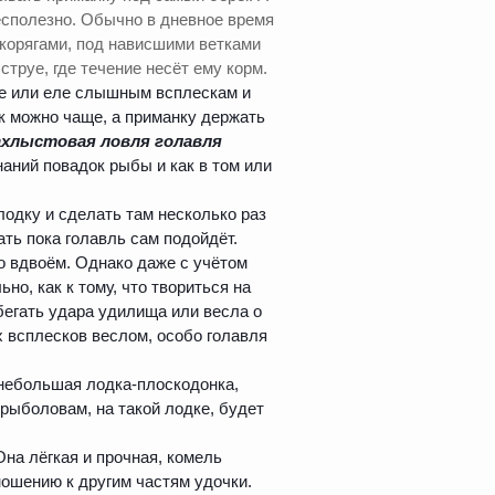
бесполезно. Обычно в дневное время
 корягами, под нависшими ветками
струе, где течение несёт ему корм.
де или еле слышным всплескам и
ак можно чаще, а приманку держать
ахлыстовая ловля голавля
наний повадок рыбы и как в том или
одку и сделать там несколько раз
ть пока голавль сам подойдёт.
бо вдвоём. Однако даже с учётом
ьно, как к тому, что твориться на
бегать удара удилища или весла о
х всплесков веслом, особо голавля
небольшая лодка-плоскодонка,
 рыболовам, на такой лодке, будет
на лёгкая и прочная, комель
ошению к другим частям удочки.