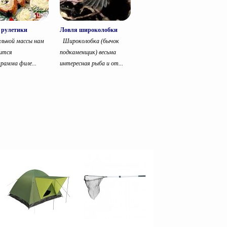
 рулетики
Ловля широколобки
льной массы нам
Широколобка (бычок
ится
подкаменщик) весьма
грамма филе...
интересная рыба и от...