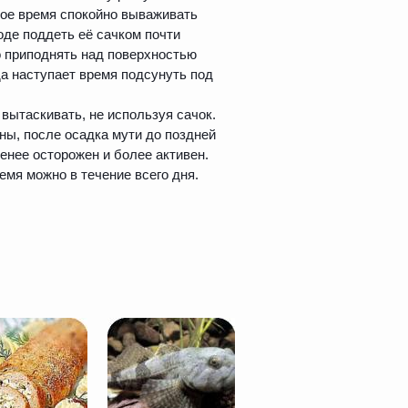
рое время спокойно вываживать
оде поддеть её сачком почти
до приподнять над поверхностью
гда наступает время подсунуть под
вытаскивать, не используя сачок.
ны, после осадка мути до поздней
енее осторожен и более активен.
емя можно в течение всего дня.