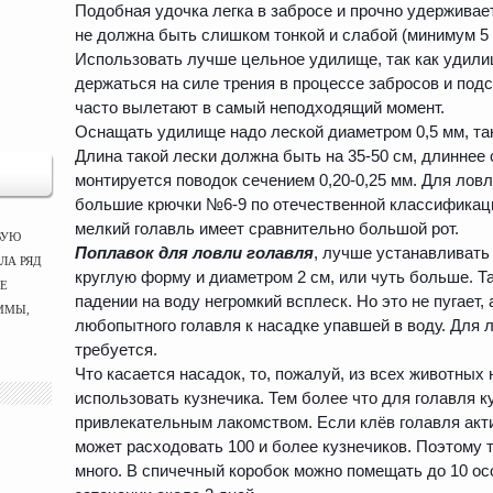
Подобная удочка легка в забросе и прочно удерживает
не должна быть слишком тонкой и слабой (минимум 5 
Использовать лучше цельное удилище, так как удили
держаться на силе трения в процессе забросов и под
часто вылетают в самый неподходящий момент.
Оснащать удилище надо леской диаметром 0,5 мм, так
Длина такой лески должна быть на 35-50 см, длиннее 
монтируется поводок сечением 0,20-0,25 мм. Для лов
большие крючки №6-9 по отечественной классификаци
мелкий голавль имеет сравнительно большой рот.
ВУЮ
Поплавок для ловли голавля
, лучше устанавливать
ЛА РЯД
круглую форму и диаметром 2 см, или чуть больше. Т
ЫЕ
падении на воду негромкий всплеск. Но это не пугает,
ММЫ,
любопытного голавля к насадке упавшей в воду. Для 
требуется.
Что касается насадок, то, пожалуй, из всех животных
использовать кузнечика. Тем более что для голавля к
привлекательным лакомством. Если клёв голавля акт
может расходовать 100 и более кузнечиков. Поэтому т
много. В спичечный коробок можно помещать до 10 ос