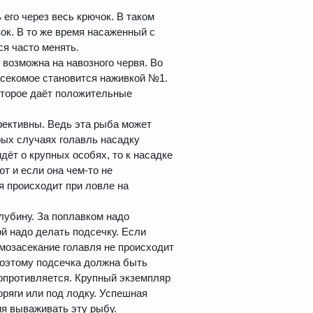
его через весь крючок. В таком
ок. В то же время насаженный с
ся часто менять.
, возможна на навозного червя. Во
асекомое становится наживкой №1.
оторое даёт положительные
ективны. Ведь эта рыба может
рых случаях голавль насадку
идёт о крупных особях, то к насадке
т и если она чем-то не
ия происходит при ловле на
глубину. За поплавком надо
й надо делать подсечку. Если
мозасекание голавля не происходит
 Поэтому подсечка должна быть
сопротивляется. Крупный экземпляр
оряги или под лодку. Успешная
ия вываживать эту рыбу.