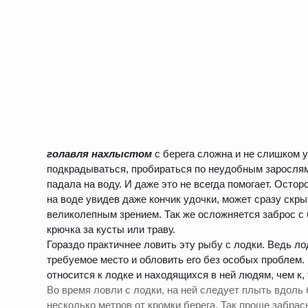
голавля нахлыстом
с берега сложна и не слишком у
подкрадываться, пробираться по неудобным зарослям 
падала на воду. И даже это не всегда помогает. Осто
на воде увидев даже кончик удочки, может сразу скр
великолепным зрением. Так же осложняется заброс с
крючка за кусты или траву.
Гораздо практичнее ловить эту рыбу с лодки. Ведь л
требуемое место и обловить его без особых проблем.
относится к лодке и находящихся в ней людям, чем к, 
Во время ловли с лодки, на ней следует плыть вдоль 
несколько метров от кромки берега. Так проще забрас