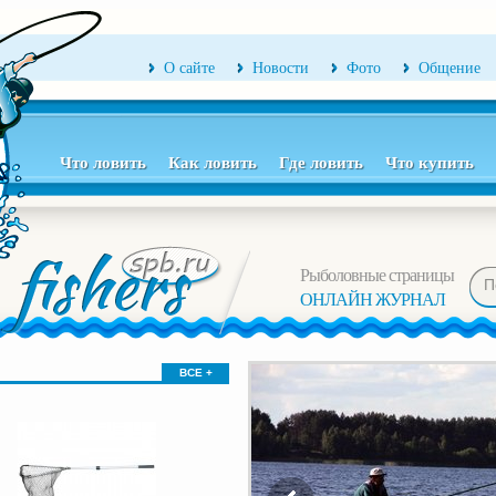
О сайте
Новости
Фото
Общение
Что ловить
Как ловить
Где ловить
Что купить
Рыболовные страницы
ОНЛАЙН ЖУРНАЛ
ВСЕ +