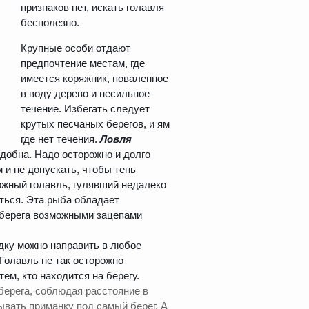
признаков нет, искать голавля
бесполезно.
Крупные особи отдают
предпочтение местам, где
имеется коряжник, поваленное
в воду дерево и несильное
течение. Избегать следует
крутых песчаных берегов, и ям
где нет течения.
Ловля
добна. Надо осторожно и долго
и не допускать, чтобы тень
рожный голавль, гулявший недалеко
ыться. Эта рыба обладает
 берега возможными зацепами
одку можно направить в любое
 Голавль не так осторожно
тем, кто находится на берегу.
берега, соблюдая расстояние в
ывать приманку под самый берег. А