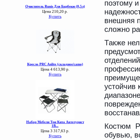
поэтому и
надежност
внешняя п
сложно р
Также нел
предусмот
отделений
професси
преимуще
устойчив 
диапазоне
поврежден
восстанав
Костюм Pr
обувью, в