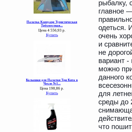
рыбалку, 
главное —
правильн
одеться. 
очень хо
и сравнит
не дорого
вариант - 
можно при
данного к
всесезонн
для летне
среды до 
снимающа
действите
что пошит