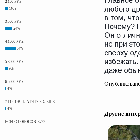
Главное о
2.100 РУБ.
любого др
10%
в том, чт
3.500 РУБ.
Почему? П
24%
Он отличн
4.1000 РУБ.
но при эт
34%
сверху од
избежать.
5.3000 РУБ.
даже обык
9%
6.5000 РУБ.
Опубликовано
4%
7.ГОТОВ ПЛАТИТЬ БОЛЬШЕ
4%
Другие инте
ВСЕГО ГОЛОСОВ: 3722.