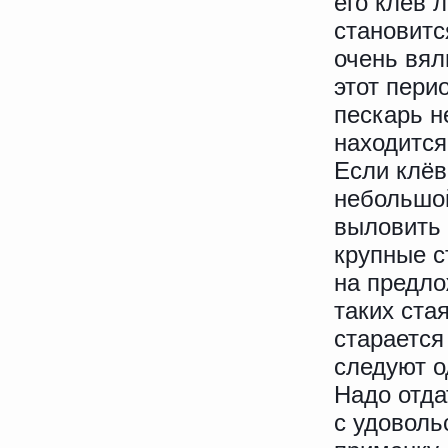
его клёв 
становитс
очень вял
этот пери
пескарь н
находится
Если клёв
небольшой
выловить 
крупные с
на предло
таких ста
старается
следуют о
Надо отда
с удовол