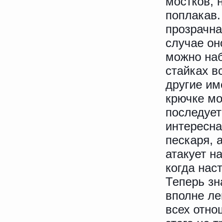
мостков, 
поплакав.
прозрачна
случае он
можно на
стайках в
другие им
крючке мо
последует
интересна
пескаря, 
атакует н
когда нас
Теперь з
вполне ле
всех отно