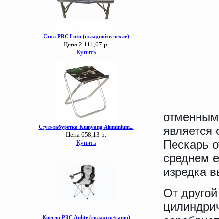
отменными
является 
Пескарь о
среднем е
изредка в
От другой
цилиндрич