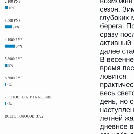
возможна 
2.100 РУБ.
сезон. Зи
10%
глубоких 
3.500 РУБ.
берега. П
24%
сразу пос
4.1000 РУБ.
активный 
34%
далее ста
В весенне
5.3000 РУБ.
9%
время пе
ловится
6.5000 РУБ.
практичес
4%
весь свет
7.ГОТОВ ПЛАТИТЬ БОЛЬШЕ
день, но с
4%
наступле
летней жа
ВСЕГО ГОЛОСОВ: 3722.
дневное 