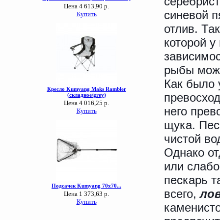
серебрис
синевой п
отлив. Та
которой у
зависимос
рыбы може
Как было 
превосхо
него прев
щука. Пес
чистой во
Однако о
или слабо
пескарь т
всего,
лов
каменисто