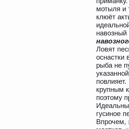
приманку.
мотыля и 
клюёт акт
идеальной
навозный 
навозног
Ловят пес
оснастки 
рыба не п
указанной
повлияет.
крупным к
поэтому п
Идеальным
гусиное п
Впрочем, 