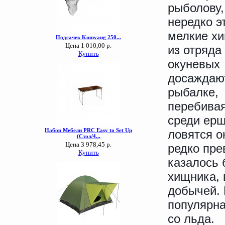
рыболову,
нередко э
мелкие х
из отряда
окуневых
досаждаю
рыбалке,
перебивая
среди ерш
ловятся о
редко пре
казалось 
хищника, 
добычей.
популярна
со льда.