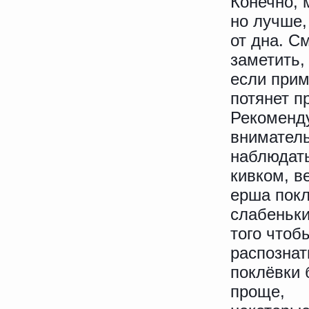
Конечно, 
но лучше,
от дна. С
заметить,
если прим
потянет п
Рекоменд
внимател
наблюдать
кивком, в
ерша пок
слабеньки
того чтоб
распознат
поклёвки
проще,