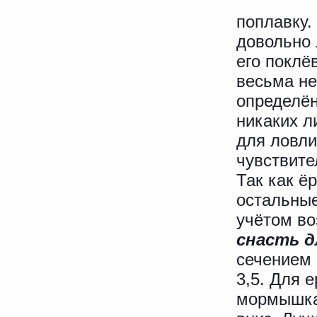
поплавку.
довольно 
его поклё
весьма не
определён
никаких л
для ловли
чувствите
Так как ё
остальные
учётом во
снасть д
сечением 
3,5. Для 
мормышка 