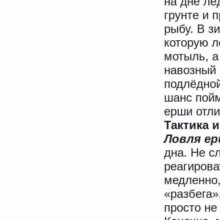
на дне лё
грунте и 
рыбу. В з
которую л
мотыль, а
навозный 
подлёдной
шанс пойм
ерши отли
Тактика 
Ловля ер
дна. Не с
реагирова
медленно,
«разбега»
просто не