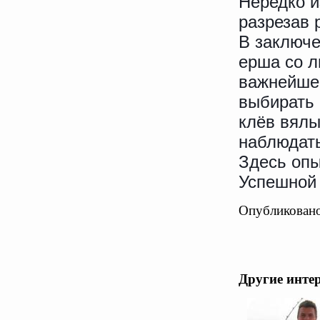
Нередко и
разрезав
В заключе
ерша со л
важнейшее
выбирать 
клёв вялы
наблюдать
Здесь опы
Успешной
Опубликовано
Другие инте