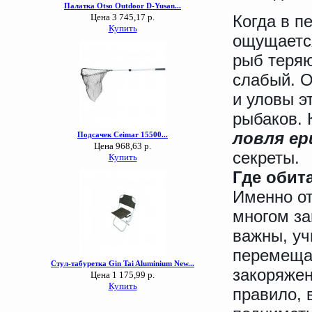
Когда в п
ощущается
рыб теряю
слабый. О
и уловы э
рыбаков. 
ловля ер
секреты.
Где обит
Именно от
многом за
важны, уч
перемещае
закоряжен
правило, 