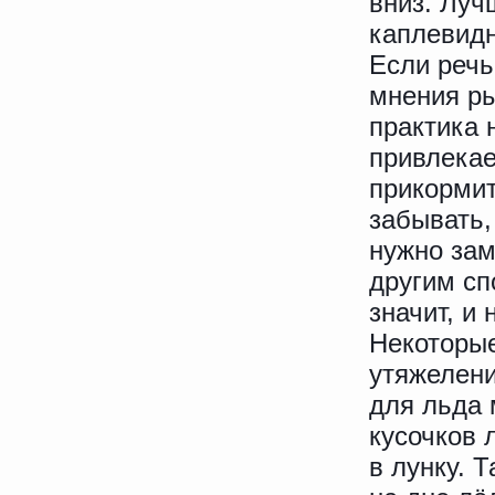
вниз. Луч
каплевид
Если речь
мнения ры
практика 
привлекае
прикормит
забывать,
нужно зам
другим сп
значит, и 
Некоторые
утяжелен
для льда
кусочков 
в лунку. Т