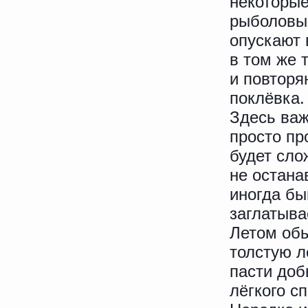
некоторы
рыболовы
опускают 
в том же 
и повторя
поклёвка.
Здесь важ
просто пр
будет сло
не остана
иногда бы
заглатыва
Летом об
толстую л
пасти доб
лёгкого с