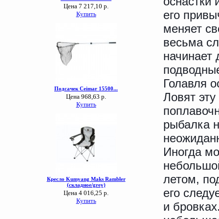
оснастки 
его привы
меняет св
весьма сл
начинает 
подводные
Голавля о
Ловят эту
поплавочн
рыбалка н
неожидан
Иногда мо
небольшой
летом, по
его следу
и бровках