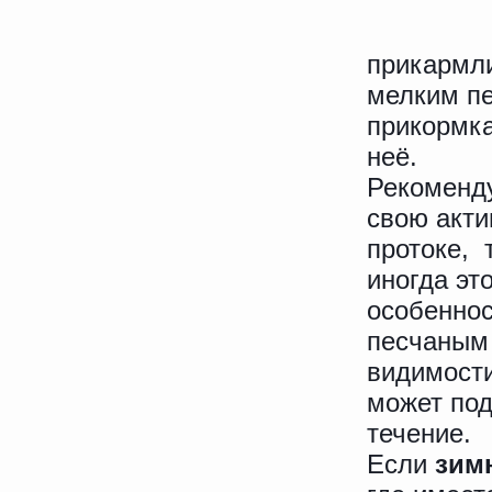
прикармли
мелким пе
прикормка
неё.
Рекоменду
свою акти
протоке, 
иногда эт
особеннос
песчаным 
видимости
может под
течение.
Если
зим