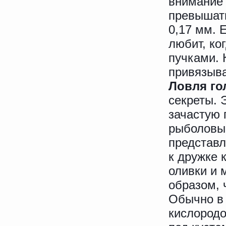
внимание 
превышать
0,17 мм. 
любит, ко
пучками. 
привязыва
Ловля го
секреты. 
зачастую 
рыболовы 
представл
к дружке 
оливки и 
образом, 
Обычно в 
кислородо