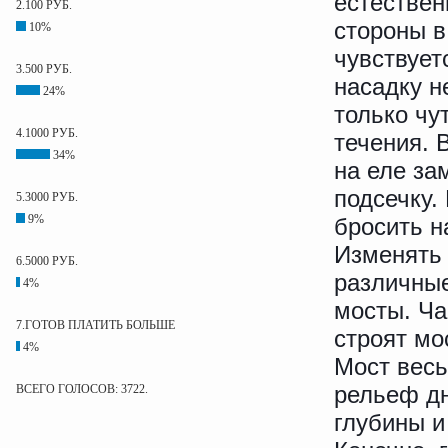
естествен
2.100 РУБ.
стороны в
10%
чувствует
3.500 РУБ.
насадку н
24%
только чу
4.1000 РУБ.
течения. 
34%
на еле за
подсечку.
5.3000 РУБ.
9%
бросить н
Изменять 
6.5000 РУБ.
различные
4%
мосты. Ча
7.ГОТОВ ПЛАТИТЬ БОЛЬШЕ
строят мо
4%
Мост весь
рельеф дн
ВСЕГО ГОЛОСОВ: 3722.
глубины и