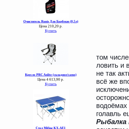
том числе
ловить и 
не так ак
всё же вп
исключени
осторожно
водоёмах 
голавль е
Рыбалка 