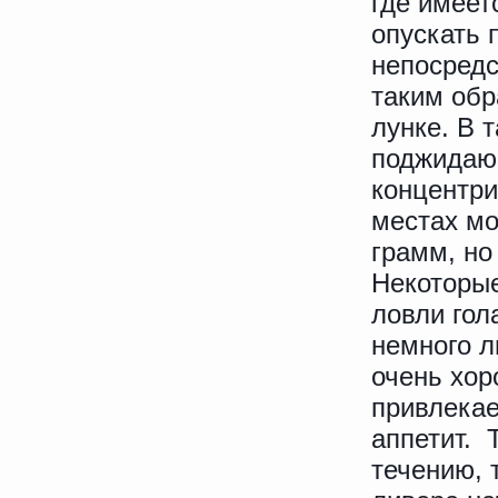
где имеет
опускать 
непосредс
таким обр
лунке. В 
поджидающ
концентри
местах мо
грамм, но
Некоторы
ловли гол
немного л
очень хор
привлекае
аппетит. 
течению, 