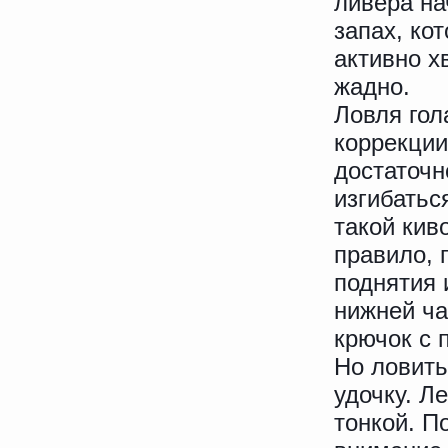
ливера на
запах, ко
активно х
жадно.
Ловля гол
коррекции
достаточн
изгибатьс
такой кив
правило, 
поднятия 
нижней ча
крючок с 
Но ловить
удочку. Л
тонкой. П