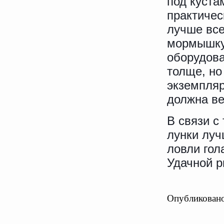
под куста
практичес
лучше все
мормышку
оборудова
толще, но
экземпля
должна ве
В связи с
лунки луч
ловли гол
Удачной р
Опубликовано