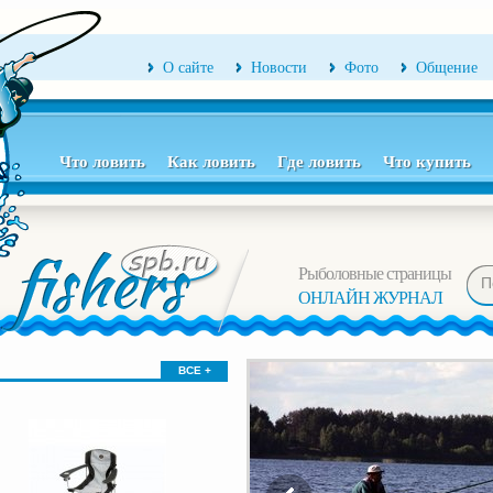
О сайте
Новости
Фото
Общение
Что ловить
Как ловить
Где ловить
Что купить
Рыболовные страницы
ОНЛАЙН ЖУРНАЛ
ВСЕ +