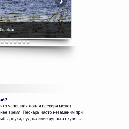
. Коробков
мой?
 что успешная ловля пескаря может
тнее время. Пескарь часто незаменим при
бы, щуки, судака или крупного окуня....