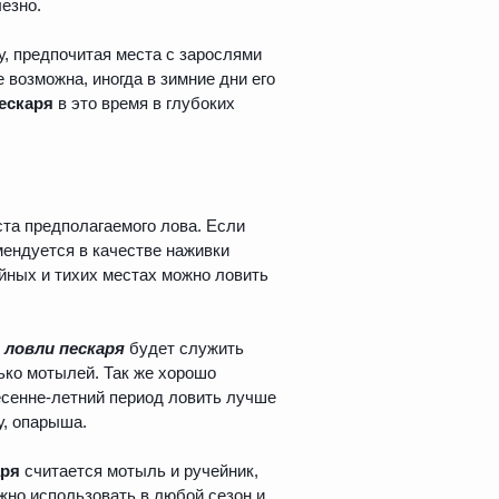
езно.
у, предпочитая места с зарослями
 возможна, иногда в зимние дни его
ескаря
в это время в глубоких
ста предполагаемого лова. Если
мендуется в качестве наживки
ойных и тихих местах можно ловить
я
ловли пескаря
будет служить
ько мотылей. Так же хорошо
весенне-летний период ловить лучше
у, опарыша.
аря
считается мотыль и ручейник,
ожно использовать в любой сезон и