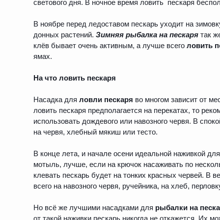
светового дня. В ночное время ловить пескаря беспол
В ноябре перед ледоставом пескарь уходит на зимовк
донных растений.
Зимняя рыбалка на пескаря
так же
клёв бывает очень активным, а лучше всего
ловить п
ямах.
На что ловить пескаря
Насадка для
ловли пескаря
во многом зависит от ме
ловить пескаря предполагается на перекатах, то реко
использовать дождевого или навозного червя. В спок
на червя, хлебный мякиш или тесто.
В конце лета, и начале осени идеальной наживкой дл
мотыль, лучше, если на крючок насаживать по нескол
клевать пескарь будет на тонких красных червей. В 
всего на навозного червя, ручейника, на хлеб, перловк
Но всё же лучшими насадками для
рыбалки на песк
от такой наживки пескарь никогда не откажется. Их м