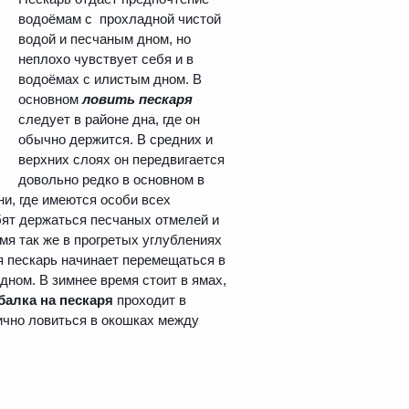
водоёмам с прохладной чистой
водой и песчаным дном, но
неплохо чувствует себя и в
водоёмах с илистым дном. В
основном
ловить пескаря
следует в районе дна, где он
обычно держится. В средних и
верхних слоях он передвигается
довольно редко в основном в
ни, где имеются особи всех
юбят держаться песчаных отмелей и
мя так же в прогретых углублениях
мя пескарь начинает перемещаться в
дном. В зимнее время стоит в ямах,
алка на пескаря
проходит в
лично ловиться в окошках между