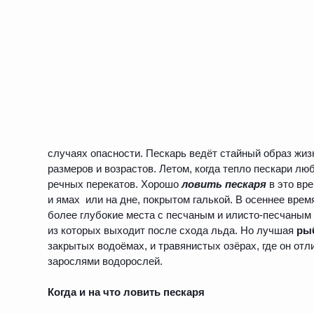
случаях опасности. Пескарь ведёт стайный образ жиз
размеров и возрастов. Летом, когда тепло пескари л
речных перекатов. Хорошо
ловить пескаря
в это вре
и ямах или на дне, покрытом галькой. В осеннее вре
более глубокие места с песчаным и илисто-песчаным 
из которых выходит после схода льда. Но лучшая
рыб
закрытых водоёмах, и травянистых озёрах, где он от
зарослями водорослей.
Когда и на что ловить пескаря