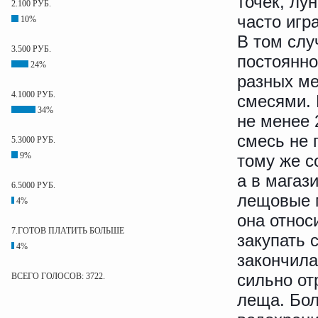
точек, лу
2.100 РУБ.
часто игр
10%
В том слу
3.500 РУБ.
постоянно
24%
разных ме
4.1000 РУБ.
смесями. 
34%
не менее 
смесь не 
5.3000 РУБ.
9%
тому же с
а в магаз
6.5000 РУБ.
лещовые м
4%
она относ
7.ГОТОВ ПЛАТИТЬ БОЛЬШЕ
закупать 
4%
закончила
сильно от
ВСЕГО ГОЛОСОВ: 3722.
леща. Бо