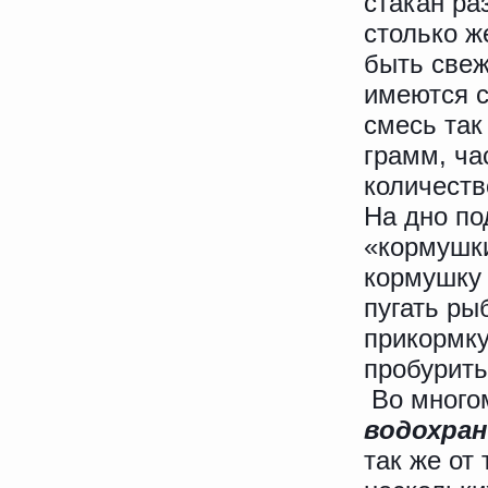
стакан ра
столько ж
быть свеж
имеются с
смесь так
грамм, ча
количеств
На дно по
«кормушки
кормушку 
пугать ры
прикормку
пробурить
Во много
водохра
так же от