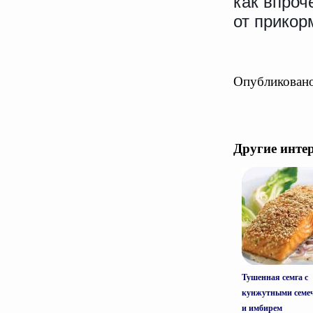
как впроч
от прикор
Опубликовано
Другие инте
Тушенная семга с
кунжутными семе
и имбирем