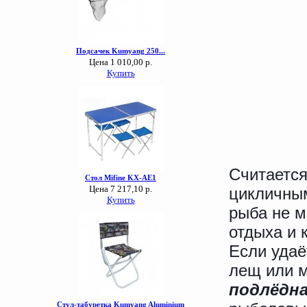
Считается
цикличным
рыба не м
отдыха и 
Если удаё
лещ или м
подлёдна