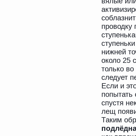
вялые или
активизир
соблазнит
проводку 
ступенька
ступеньки
нижней то
около 25 
только во
следует п
Если и эт
попытать 
спустя не
лещ появи
Таким обр
подлёдна