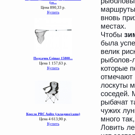
рыболовы 
маршруты 
вновь при
местах.
Чтобы
зи
была успе
велик рис
рыболов-л
которые п
отмечают 
лоскуты м
соседей. 
рыбачат т
чужих лун
много так
Ловить ле