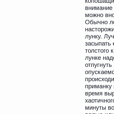
копошащих
внимание 
можно вно
Обычно ле
насторожи
лунку. Лу
засыпать 
толстого 
лунке над
отпугнуть
опускаемо
происходи
приманку 
время выр
хаотичног
минуты во