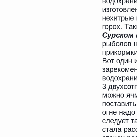
водохрани
изготовле
нехитрые 
горох. Та
Сурском
рыболов н
прикормки
Вот один 
зарекомен
водохрани
3 двухсот
можно ячм
поставить
огне надо
следует т
стала рас