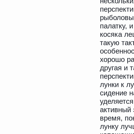
нескольки
перспекти
рыболовы 
палатку, 
косяка ле
такую так
особеннос
хорошо ра
другая и 
перспекти
лунки к л
сидение н
уделяется
активный 
время, по
лунку луч