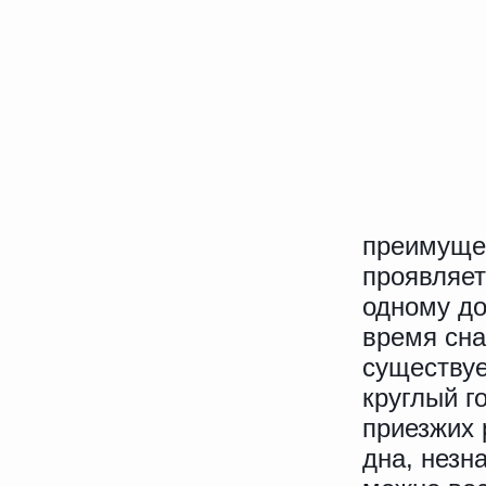
преимуще
проявляет
одному до
время сна
существуе
круглый г
приезжих 
дна, незн