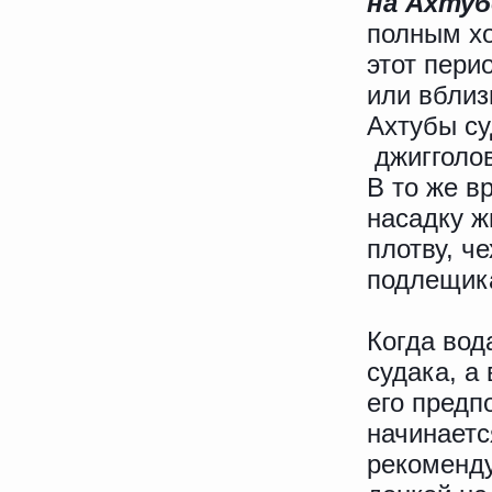
на Ахтуб
полным х
этот пери
или вблиз
Ахтубы су
джигголов
В то же в
насадку ж
плотву, че
подлещик
Когда вод
судака, а
его предп
начинаетс
рекоменду