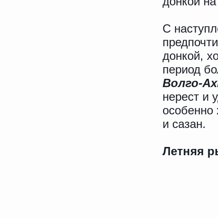
донкой на
С наступ
предпочти
донкой, х
период бо
Волго-А
нерест и 
особенно 
и сазан.
Летняя р