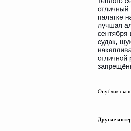
тёплого с
отличный 
палатке н
лучшая ал
сентября 
судак, щу
накаплива
отличной 
запрещённ
Опубликовано
Другие инте