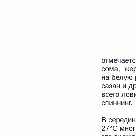
отмечаетс
сома, жер
на белую 
сазан и д
всего лов
спиннинг.
В середин
27°C мног