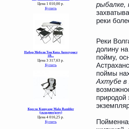
рыбалке,
захватыва
реки боле
Реки Волг
долину на
пойму, ос
Астраханс
поймы нах
Ахтубе в
возможнос
природой 
экземпляр
Пойменная