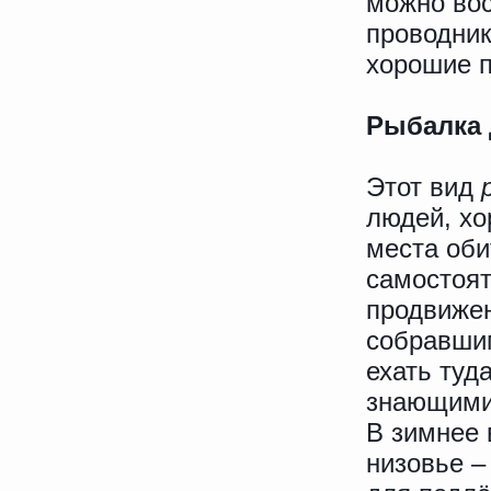
можно вос
проводник
хорошие п
Рыбалка 
Этот вид
людей, хо
места оби
самостоят
продвижен
собравш
ехать туд
знающими 
В зимнее 
низовье –