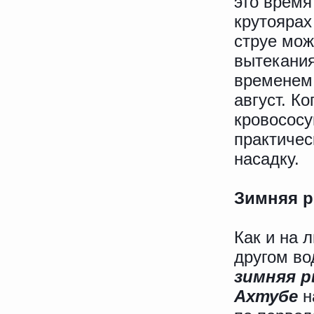
это время
крутоярах
струе мож
вытекания
временем
август. К
кровососу
практичес
насадку.
Зимняя р
Как и на 
другом во
зимняя р
Ахтубе
н