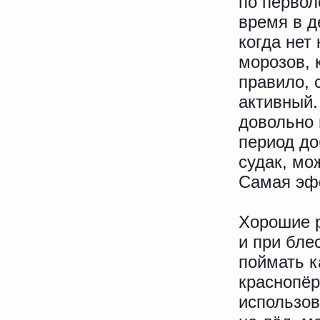
по первол
время в д
когда нет
морозов, 
правило,
активный.
довольно 
период до
судак, мо
Самая эфф
Хорошие 
и при бле
поймать к
краснопёр
использов