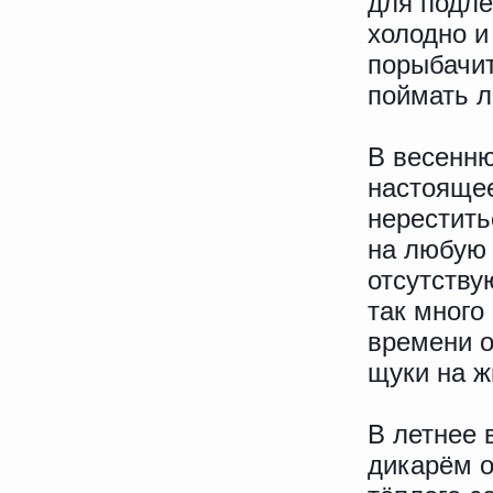
для подлё
холодно и
порыбачит
поймать л
В весенн
настоящее
нерестить
на любую 
отсутству
так много
времени о
щуки на ж
В летнее 
дикарём 