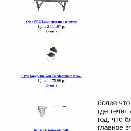
более что
где течёт
год, что 
главное э