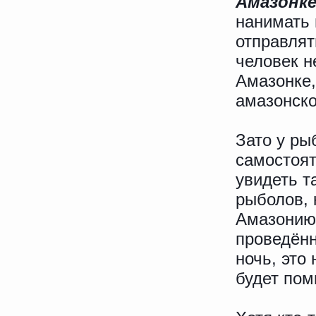
Амазонк
нанимать 
отправлят
человек н
Амазонке,
амазонск
Зато у ры
самостоят
увидеть т
рыболов, 
Амазонию,
проведённ
ночь, это
будет пом