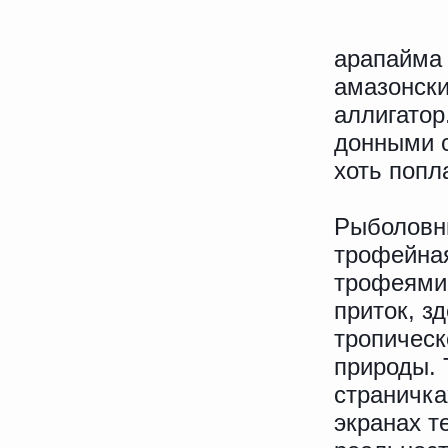
арапайма 
амазонски
аллигатор
донными с
хоть попл
Рыболовн
трофейна
трофеями.
приток, з
тропическ
природы. 
страничка
экранах т