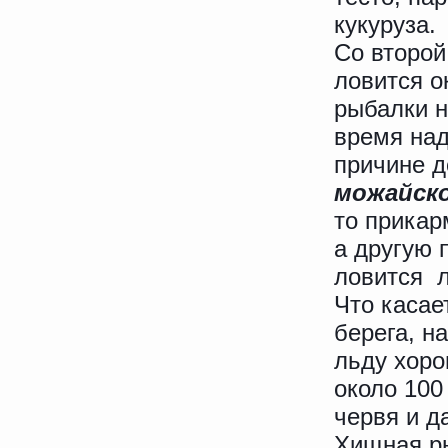
кукуруза.
Со второй
ловится о
рыбалки н
время над
причине д
можайск
то прикар
а другую 
ловится л
Что касае
берега, н
льду хоро
около 100
червя и д
Хищная ры