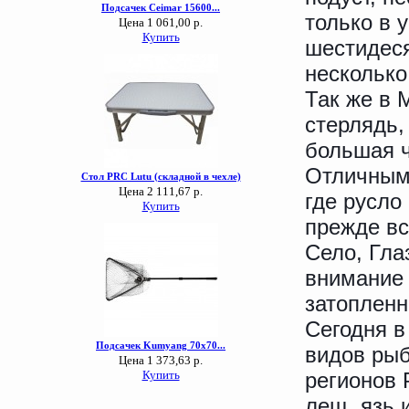
только в 
шестидеся
несколько
Так же в 
стерлядь,
большая ч
Отличным
где русло
прежде вс
Село, Гла
внимание 
затопленн
Сегодня в
видов рыб
регионов 
лещ, язь 