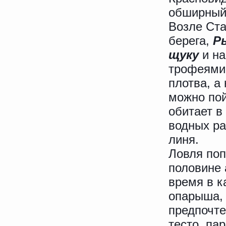
обширный
Возле Ста
берега,
Р
щуку
и на
трофеями.
плотва, а
можно пой
обитает в
водных ра
линя.
Ловля поп
половине 
время в к
опарыша, 
предпочте
тесто, па