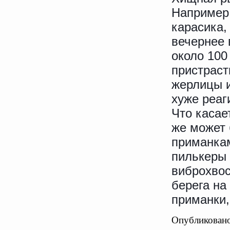
Например,
карасика,
вечернее 
около 100
пристраст
жерлицы и
хуже реаг
Что касае
же может
приманка
пилькеры 
виброхвос
берега на
приманки,
Опубликовано