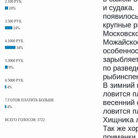
2.100 РУБ.
и судака.
10%
появилось
3.500 РУБ.
крупные р
24%
Московск
Можайско
4.1000 РУБ.
34%
особеннос
зарыбляет
5.3000 РУБ.
по развед
9%
рыбинспе
6.5000 РУБ.
В зимний 
4%
ловится п
7.ГОТОВ ПЛАТИТЬ БОЛЬШЕ
весенний 
4%
ловится п
Хищника л
ВСЕГО ГОЛОСОВ: 3722.
Так же хо
приманки 