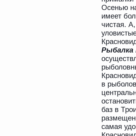
Осенью на
имеет бол
чистая. А
уловистые
Красновид
Рыбалка
осуществл
рыболовны
Красновид
в рыболов
централь
остановит
баз в Тро
размещени
самая удо
Красновид