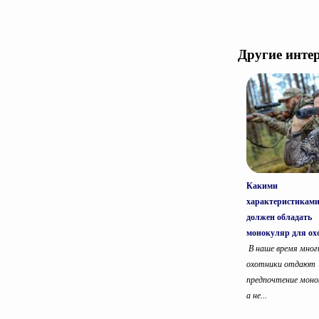
Другие инте
Какими
характеристикам
должен обладать
монокуляр для ох
В наше время мног
охотники отдают
предпочтение монок
а не...