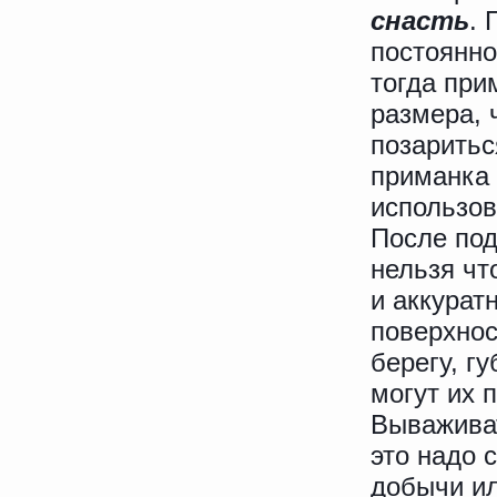
снасть
. 
постоянно
тогда при
размера, 
позаритьс
приманка 
использов
После под
нельзя чт
и аккурат
поверхнос
берегу, г
могут их 
Вываживат
это надо 
добычи ил