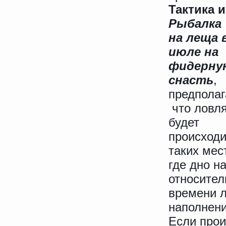
Тактика 
Рыбалка
на леща 
июле на
фидерну
снасть
,
предполаг
что ловл
будет
происходи
таких мес
где дно н
относител
времени л
наполнен
Если про