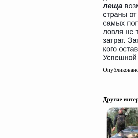
леща
воз
страны от
самых поп
ловля не 
затрат. З
кого оста
Успешной
Опубликовано
Другие инте