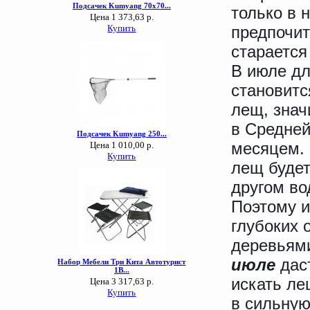
только в 
предпочит
старается
В июле дл
становитс
лещ, знач
в Средней
месяцем. 
лещ будет
другом во
Поэтому и
глубоких 
деревьями
июле
даст
искать ле
в сильную