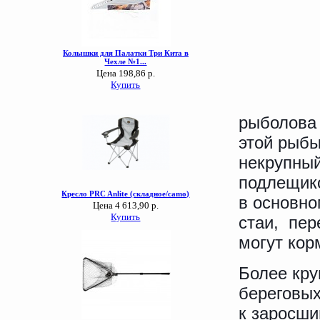
рыболова 
этой рыбы
некрупный
подлещико
в основно
стаи, пер
могут кор
Более кру
береговых
к заросши