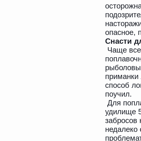
осторожна
подозрите
насторажи
опасное, 
Снасти д
Чаще все
поплавочн
рыболовы 
приманки 
способ ло
поучил.
Для попл
удилище 5
забросов 
недалеко 
проблемат