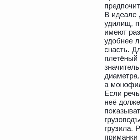
предпочит
В идеале 
удилищ, п
имеют раз
удобнее л
снасть. Д
плетёный
значитель
диаметра.
а монофил
Если речь
неё долже
показыват
грузоподъ
грузила. 
приманки 