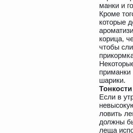
манки и г
Кроме тог
которые д
ароматизи
корица, ч
чтобы сл
прикормка
Некоторые
приманки
шарики.
Тонкости
Если в ут
невысокую
ловить ле
должны бы
леща испо