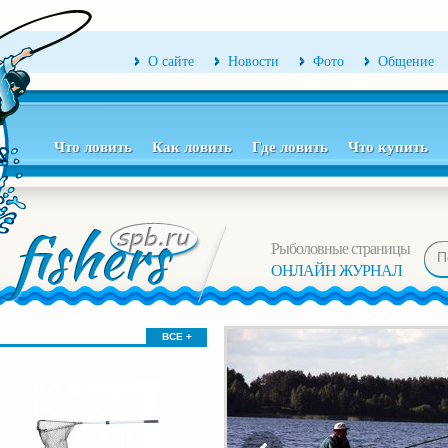
О сайте
Новости
Фото
Общение
Что ловить
Как ловить
Где ловить
Что купить
Рыболовные страницы
ОНЛАЙН ЖУРНАЛ
ВСЕ +