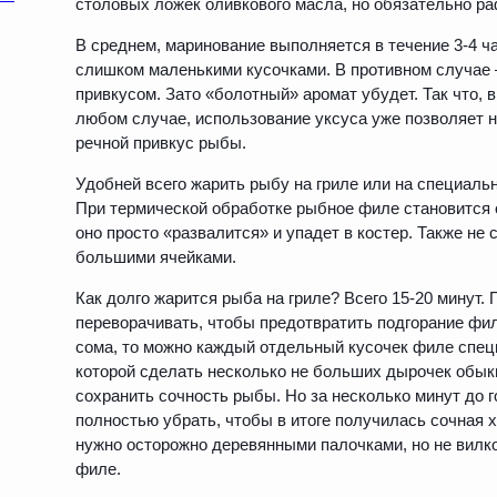
столовых ложек оливкового масла, но обязательно ра
В среднем, маринование выполняется в течение 3-4 ча
слишком маленькими кусочками. В противном случае
привкусом. Зато «болотный» аромат убудет. Так что, 
любом случае, использование уксуса уже позволяет н
речной привкус рыбы.
Удобней всего жарить рыбу на гриле или на специаль
При термической обработке рыбное филе становится 
оно просто «развалится» и упадет в костер. Также не 
большими ячейками.
Как долго жарится рыба на гриле? Всего 15-20 минут.
переворачивать, чтобы предотвратить подгорание фил
сома, то можно каждый отдельный кусочек филе специ
которой сделать несколько не больших дырочек обык
сохранить сочность рыбы. Но за несколько минут до 
полностью убрать, чтобы в итоге получилась сочная 
нужно осторожно деревянными палочками, но не вилк
филе.