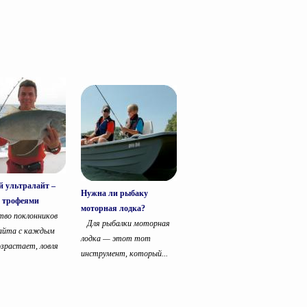
 ультралайт –
Нужна ли рыбаку
а трофеями
моторная лодка?
тво поклонников
Для рыбалки моторная
айта с каждым
лодка — этот тот
озрастает, ловля
инструмент, который...