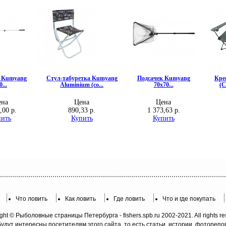
Что ловить
Как ловить
Где ловить
Что и где покупать
ght © Рыболовные страницы Петербурга - fishers.spb.ru 2002-2021. All rights re
будут интересны посетителям этого сайта, то есть статьи, истории, фотореп