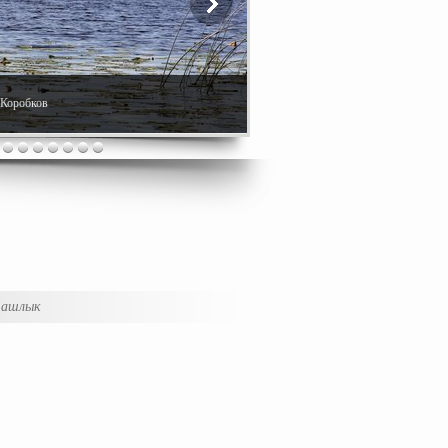
. Коробков
шашлык