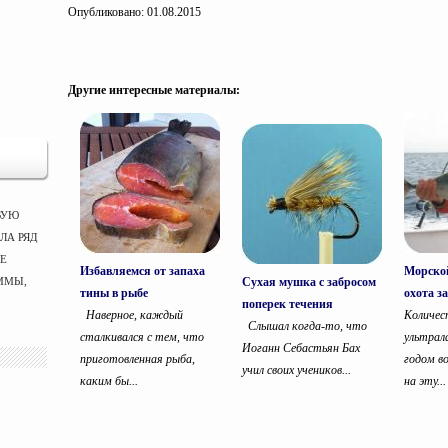
Опубликовано: 01.08.2015
Другие интересные материалы:
ВУЮ
ЛА РЯД
ЫЕ
Избавляемся от запаха
Морской
Сухая мушка с забросом
ММЫ,
тины в рыбе
охота з
поперек течения
Наверное, каждый
Количес
Слышал когда-то, что
сталкивался с тем, что
ультрал
Иоганн Себастьян Бах
приготовленная рыба,
годом в
учил своих учеников...
каким бы...
на эту...