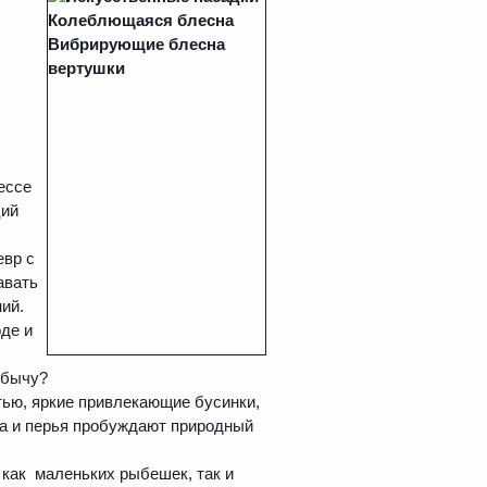
ессе
ций
евр с
авать
ий.
де и
обычу?
ью, яркие привлекающие бусинки,
на и перья пробуждают природный
как маленьких рыбешек, так и