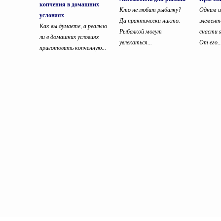
копчения в домашних
Кто не любит рыбалку?
Одним и
условиях
Да практически никто.
элемент
Как вы думаете, а реально
Рыбалкой могут
снасти 
ли в домашних условиях
увлекаться...
От его..
приготовить копченную...