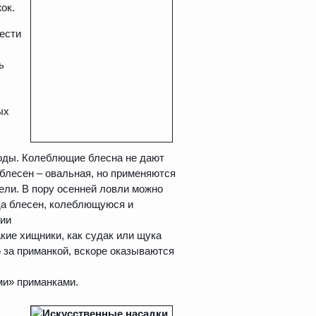
ок.
вести
ь
рых
воды. Колеблющие блесна не дают
блесен – овальная, но применяются
ели. В пору осенней ловли можно
да блесен, колеблющуюся и
нии
акие хищники, как судак или щука
ю за приманкой, вскоре оказываются
и» приманками.