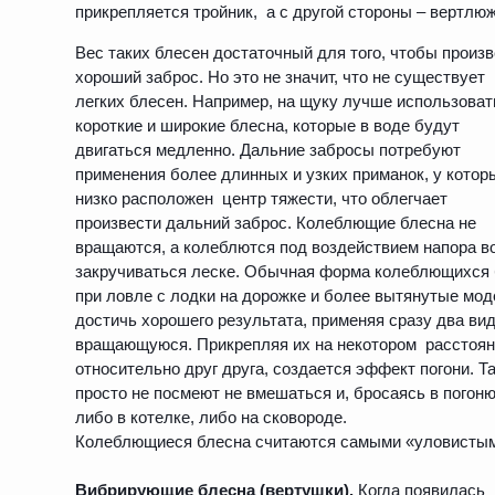
прикрепляется тройник, а с другой стороны – вертлюж
Вес таких блесен достаточный для того, чтобы произ
хороший заброс. Но это не значит, что не существует
легких блесен. Например, на щуку лучше использоват
короткие и широкие блесна, которые в воде будут
двигаться медленно. Дальние забросы потребуют
применения более длинных и узких приманок, у кото
низко расположен центр тяжести, что облегчает
произвести дальний заброс. Колеблющие блесна не
вращаются, а колеблются под воздействием напора 
закручиваться леске. Обычная форма колеблющихся 
при ловле с лодки на дорожке и более вытянутые мод
достичь хорошего результата, применяя сразу два ви
вращающуюся. Прикрепляя их на некотором расстоя
относительно друг друга, создается эффект погони. Т
просто не посмеют не вмешаться и, бросаясь в погон
либо в котелке, либо на сковороде.
Колеблющиеся блесна считаются самыми «уловистым
Вибрирующие блесна (вертушки).
Когда появилась