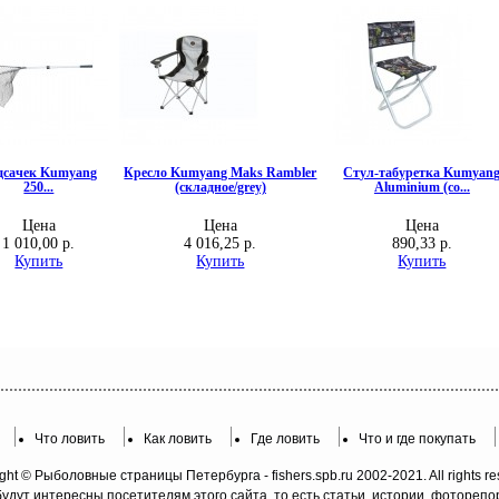
Что ловить
Как ловить
Где ловить
Что и где покупать
ght © Рыболовные страницы Петербурга - fishers.spb.ru 2002-2021. All rights re
будут интересны посетителям этого сайта, то есть статьи, истории, фотореп