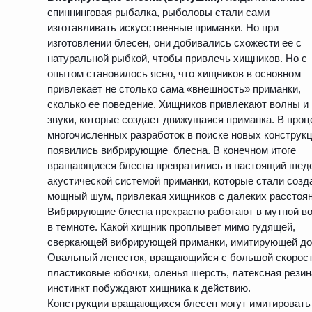
спиннинговая рыбалка, рыболовы стали сами
изготавливать искусственные приманки. Но при
изготовлении блесен, они добивались схожести ее с
натуральной рыбкой, чтобы привлечь хищников. Но с
опытом становилось ясно, что хищников в основном
привлекает не столько сама «внешность» приманки,
сколько ее поведение. Хищников привлекают волны и
звуки, которые создает движущаяся приманка. В проц
многочисленных разработок в поиске новых конструк
появились вибрирующие блесна. В конечном итоге
вращающиеся блесна превратились в настоящий шед
акустической системой приманки, которые стали созд
мощный шум, привлекая хищников с далеких расстоян
Вибрирующие блесна прекрасно работают в мутной во
в темноте. Какой хищник проплывет мимо гудящей,
сверкающей вибрирующей приманки, имитирующей д
Овальный лепесток, вращающийся с большой скорост
пластиковые юбочки, оленья шерсть, латексная рези
инстинкт побуждают хищника к действию.
Конструкции вращающихся блесен могут имитировать 