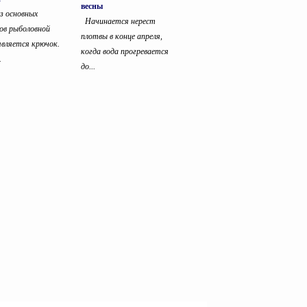
весны
з основных
Начинается нерест
ов рыболовной
плотвы в конце апреля,
является крючок.
когда вода прогревается
.
до...