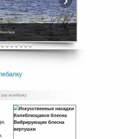
. Коробков
лебалку
 или колебалку
ди,
к