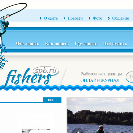
О сайте
Новости
Фото
Общение
Что ловить
Как ловить
Где ловить
Что купить
Рыболовные страницы
ОНЛАЙН ЖУРНАЛ
ВСЕ +