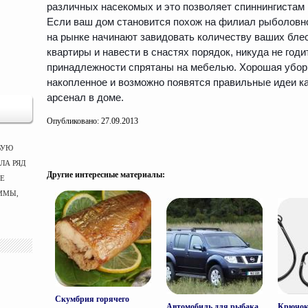
различных насекомых и это позволяет спиннингистам
Если ваш дом становится похож на филиал рыболовно
на рынке начинают завидовать количеству ваших блес
квартиры и навести в снастях порядок, никуда не год
принадлежности спрятаны на мебелью. Хорошая уборк
накопленное и возможно появятся правильные идеи к
арсенал в доме.
Опубликовано: 27.09.2013
ВУЮ
ЛА РЯД
Другие интересные материалы:
ЫЕ
ММЫ,
Скумбрия горячего
Автомобиль для рыбака
Крючо