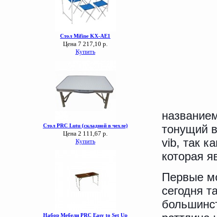
название
тонущий в
vib, так 
которая я
Первые мо
сегодня т
большинст