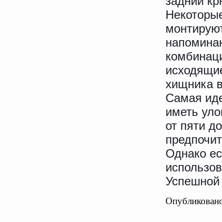
задний кр
Некоторые
монтируют
напомина
комбинаци
исходящие
хищника 
Самая иде
иметь уло
от пяти д
предпочит
Однако ес
использов
Успешной
Опубликовано