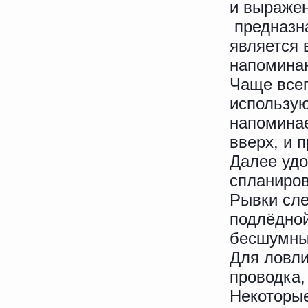
и выражен
предназна
является 
напомина
Чаще всег
использую
напоминае
вверх, и 
Далее удо
спланиров
Рывки сле
подлёдной
бесшумны
Для ловли
проводка,
Некоторые