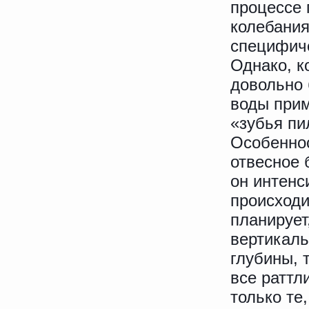
процессе 
колебания
специфиче
Однако, к
довольно 
воды прим
«зубья пи
Особеннос
отвесное 
он интенс
происходи
планирует
вертикаль
глубины, 
все раттл
только те