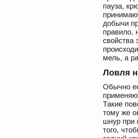
пауза, кр
принимают
добычи пр
правило, 
свойства 
происходи
мель, а р
Ловля 
Обычно ес
применяют
Такие пов
тому же о
шнур при 
того, что