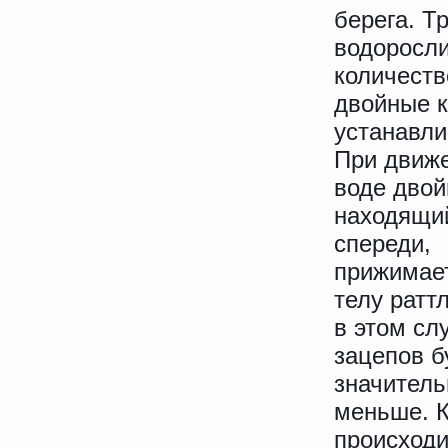
берега. Т
водоросл
количеств
двойные к
устанавли
При движ
воде двой
находящи
спереди,
прижимает
телу ратт
в этом сл
зацепов б
значитель
меньше. К
происходи