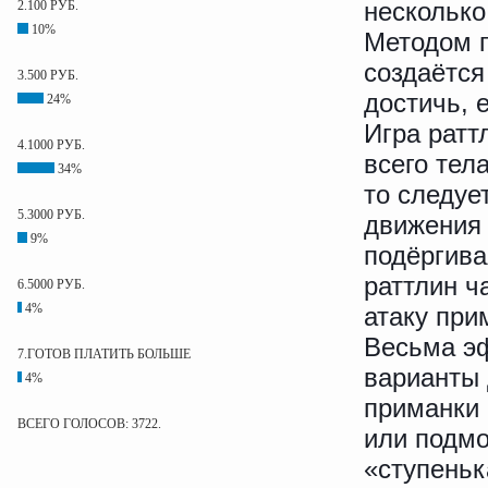
2.100 РУБ.
несколько
10%
Методом п
создаётся
3.500 РУБ.
достичь, 
24%
Игра ратт
4.1000 РУБ.
всего тел
34%
то следуе
5.3000 РУБ.
движения 
9%
подёргива
раттлин ч
6.5000 РУБ.
4%
атаку при
Весьма э
7.ГОТОВ ПЛАТИТЬ БОЛЬШЕ
варианты 
4%
приманки 
ВСЕГО ГОЛОСОВ: 3722.
или подмо
«ступеньк