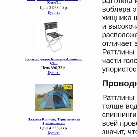
раттлина 
воблера о
хищника 
и высокоч
расположе
отличает 
Раттлины 
части гол
упористос
Провод
Раттлины 
толще вод
спиннинги
всей пров
значит, ч