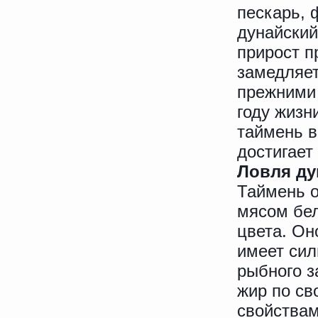
пескарь, 
дунайский
прирост п
замедляет
прежними 
году жизни
таймень в
достигает
Ловля ду
Таймень 
мясом бе
цвета. Он
имеет сил
рыбного з
жир по св
свойства