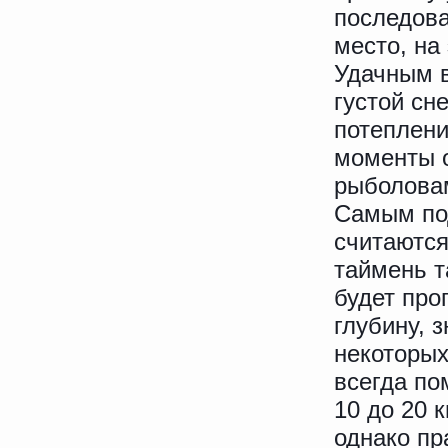
последова
место, на
Удачным 
густой сн
потеплени
моменты о
рыболовам
Самым по
считаются
таймень т
будет про
глубину, з
некоторых
всегда по
10 до 20 
однако пр