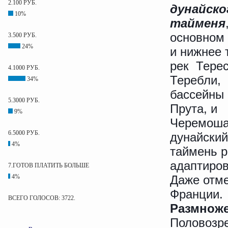
2.100 РУБ.
дунайско
10%
тайменя
основном
3.500 РУБ.
24%
и нижнее 
рек Тере
4.1000 РУБ.
Теребли,
34%
бассейны 
5.3000 РУБ.
Прута, и
9%
Черемоша
6.5000 РУБ.
дунайский
4%
таймень р
адаптиров
7.ГОТОВ ПЛАТИТЬ БОЛЬШЕ
4%
Даже отме
Франции.
ВСЕГО ГОЛОСОВ: 3722.
Размноже
Половозре