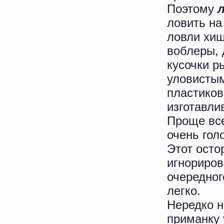
Поэтому
л
ловить на
ловли хищ
воблеры, 
кусочки 
уловистым
пластиков
изготавли
Проще все
очень гол
Этот осто
игнориров
очередног
легко.
Нередко н
приманку 