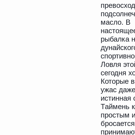
превосход
подсолне
масло. В
настояще
рыбалка 
дунайског
спортивно
Ловля это
сегодня х
Которые в
ужас даже
истинная 
Таймень к
простым и
бросается
принимают