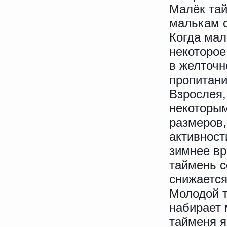
Малёк тай
малькам с
Когда мал
некоторо
в желточн
пропитани
Взрослея,
некоторым
размеров,
активност
зимнее вр
таймень с
снижается
Молодой т
набирает 
тайменя я