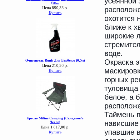
усеянной 
расположе
охотится 
ближе к х
широкие л
стремител
воде.
Окраска э
маскировк
горных ре
туловища 
белое, а 
расположе
Таймень п
нависшие 
упавшие в