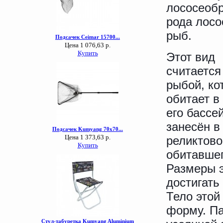
лососеобр
рода лос
рыб.
Этот вид
считается
рыбой, ко
обитает в
его бассе
занесён в
реликтово
обитавшег
Размеры э
достигать 
Тело этой
форму. Па