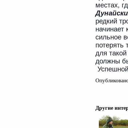
местах, г
Дунайск
редкий тр
начинает 
сильное в
потерять 
для такой
должны б
Успешной
Опубликовано
Другие инте