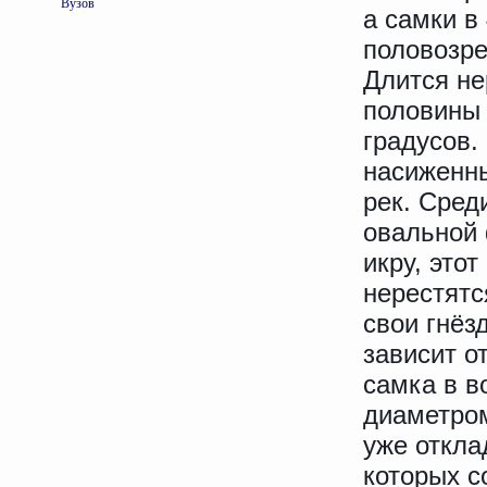
Вузов
а самки в
половозрел
Длится не
половины 
градусов.
насиженны
рек. Сред
овальной
икру, это
нерестятс
свои гнёз
зависит о
самка в в
диаметром
уже откла
которых с