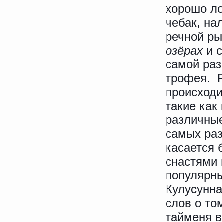
хорошо ло
чебак, на
речной р
озёрах
и 
самой раз
трофея. Р
происходи
такие ка
различные
самых раз
касается 
снастями
популярны
Кулусунна
слов о то
тайменя в