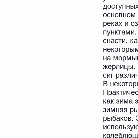
доступных
основном
реках и о
пунктами.
снасти, к
некоторы
на мормыш
жерлицы. 
сиг разли
В некотор
Практичес
как зима 
зимняя ры
рыбаков. 
использую
колеблющ