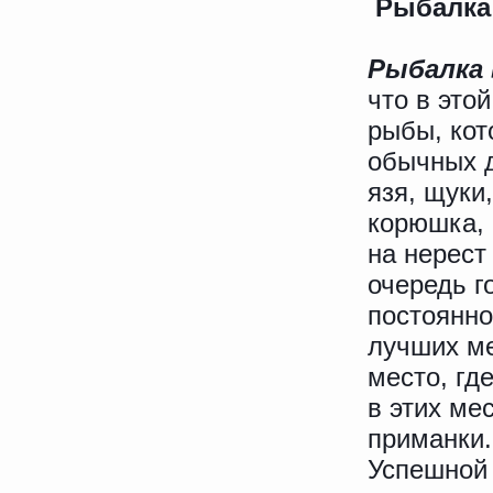
Рыбалка
Рыбалка 
что в это
рыбы, кот
обычных д
язя, щуки
корюшка, 
на нерест
очередь г
постоянно
лучших ме
место, гд
в этих ме
приманки.
Успешной