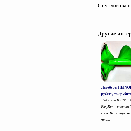
Опубликовано
Другие инте
Льдобуры HEINO
рубить, так рубит
Льдобуры HEINOL
EasyRun – новинка 
года. Несмотря, на
что...