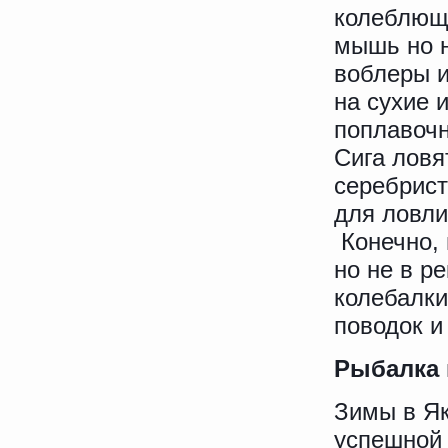
колеблющи
мышь но н
воблеры 
на сухие 
поплавочн
Сига ловя
серебрист
для ловли
Конечно, 
но не в ре
колебалки
поводок и
Рыбалка 
Зимы в Як
успешной 