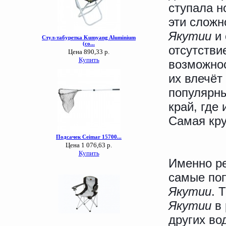
ступала н
эти сложн
Якутии
и
отсутстви
возможнос
их влечёт
популярны
край, где
Самая кру
Именно р
самые поп
Якутии
. 
Якутии
в 
других во