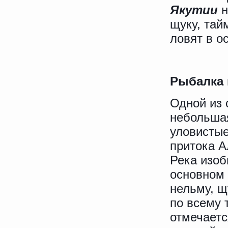
Якутии
н
щуку, тай
ловят в о
Рыбалка 
Одной из 
небольша
уловистые
притока А
Река изоб
основном 
нельму, щ
по всему 
отмечаетс