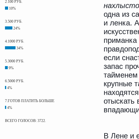
2.100 РУБ.
нахлысто
10%
одна из с
и ленка. 
3.500 РУБ.
24%
искусстве
приманка
4.1000 РУБ.
правдопод
34%
если снас
5.3000 РУБ.
запас про
9%
тайменем 
6.5000 РУБ.
крупные т
4%
находятся
отыскать 
7.ГОТОВ ПЛАТИТЬ БОЛЬШЕ
4%
впадающих
ВСЕГО ГОЛОСОВ: 3722.
В Лене и 