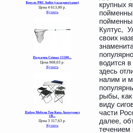
крупных я
пойменны
пойменны
Култус, У
своих наз
знаменита
популярно
водится в
здесь отл
налим и м
популярны
рыбы, как
виду сиго
части Рос
далее, об
течением 