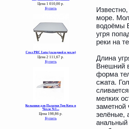
Известно,
море. Мол
водоёмы Е
угря попа
реки на т
Длина угря
Внешний в
форма тел
сжата. Го
сливается
мелких ос
заметной 
зелёные, 
анальный 