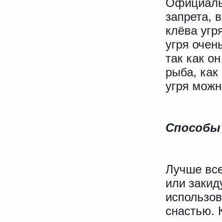
Официал
запрета, 
клёва угр
угря очен
так как о
рыба, как
угря можн
Способы
Лучше все
или закид
использов
снастью. 