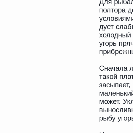
Для рыбал
полтора д
условиями
дует слаб
холодный 
угорь пря
прибрежны
Сначала л
такой пло
засыпает,
маленький
может. Ук
выносливы
рыбу угор