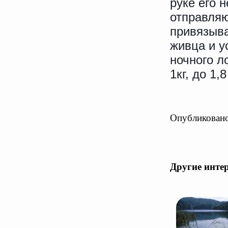
руке его н
отправляю
привязыва
живца и у
ночного л
1кг, до 1,8 
Опубликовано
Другие инте