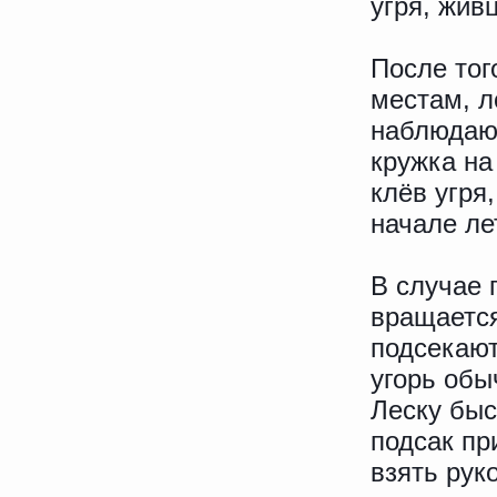
угря, жив
После тог
местам, л
наблюдают
кружка на
клёв угря
начале ле
В случае 
вращается
подсекают
угорь обы
Леску быс
подсак пр
взять рук