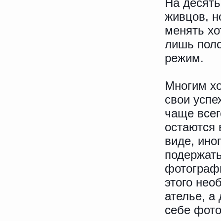
На десять
живцов, н
менять хо
лишь поло
режим.
Многим хо
свои успе
чаще всег
остаются 
виде, ино
подержать
фотографи
этого нео
ателье, а
себе фото