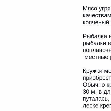
Мясо угря
качествам
копченый 
Рыбалка н
рыбалки в
поплавочн
местные р
Кружки мо
приобрест
Обычно кр
30 м, в д
путалась,
леске кре