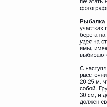
печатать 
фотограф
Рыбалка 
участках г
берега н
угря
на о
ямы, имею
выбираютс
С наступл
расстояни
20-25 м, 
собой. Гр
30 см, и 
должен св