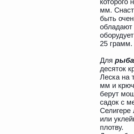
которого 
мм. Снаст
быть очен
обладают 
оборудует
25 грамм.
Для
рыба
десяток к
Леска на 
мм и крюч
берут мощ
садок с м
Селигере 
или уклей
плотву.