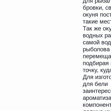
для рыбал
бровки, с
окуня пос
такие мес
Так же ок
водных ра
самой вод
рыболова 
перемещат
подбирая 
точку, куд
Для изгот
для бели 
заинтерес
ароматиза
компонент