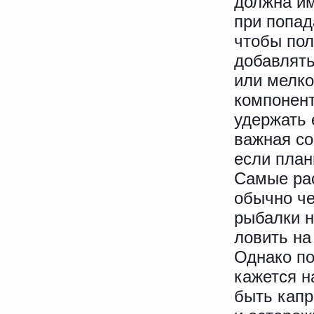
должна им
при попад
чтобы пол
добавлять
или мелко
компонент
удержать 
важная со
если пла
Самые рас
обычно че
рыбалки н
ловить на
Однако по
кажется н
быть капр