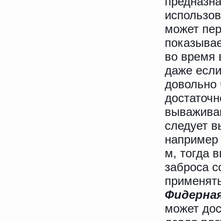
предназна
использов
может пер
показывает
во время 
даже если
довольно 
достаточн
вываживан
следует в
например 
м, тогда 
заброса с
применять
Фидерная
может дос