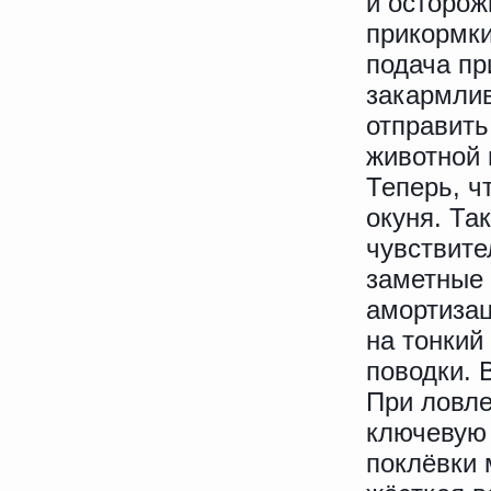
и осторож
прикормки
подача пр
закармлив
отправить
животной 
Теперь, ч
окуня. Та
чувствите
заметные 
амортизац
на тонкий
поводки. 
При ловле
ключевую 
поклёвки 