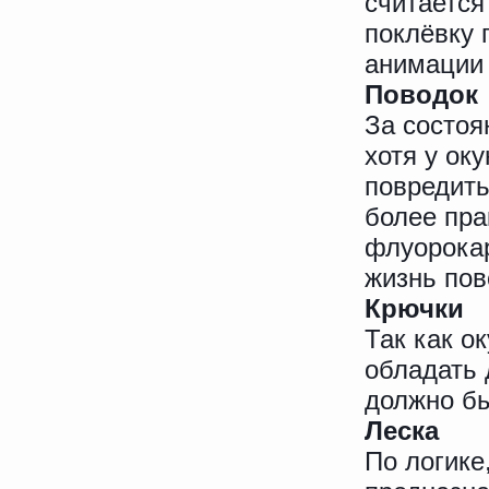
считается
поклёвку 
анимации
Поводок
За состоя
хотя у ок
повредить
более пра
флуорокар
жизнь пов
Крючки
Так как о
обладать 
должно б
Леска
По логике