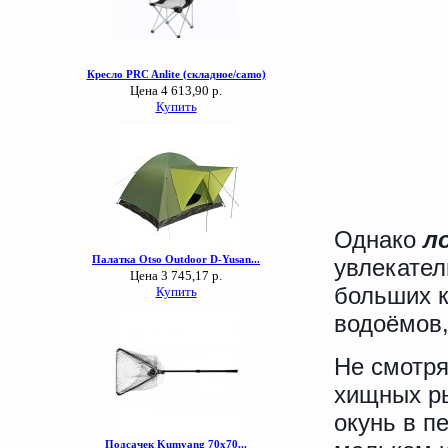
Однако
л
увлекател
больших 
водоёмов,
Не смотря
хищных ры
окунь в п