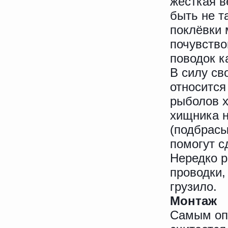
жёсткая 
быть не т
поклёвки 
почувство
поводок к
В силу св
относится
рыболов х
хищника н
(подбрасы
помогут с
Нередко р
проводки,
грузило.
Монтаж
Самым оп