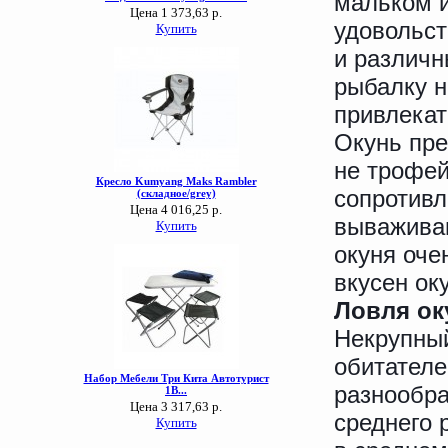
мальком и
удовольс
и различн
рыбалку н
привлекат
Окунь пре
не трофей
сопротивл
вываживан
окуня оче
вкусен ок
Ловля о
Некрупный
обитателе
разнообра
среднего 