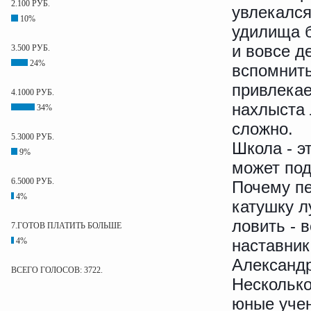
2.100 РУБ.
увлекался
10%
удилища б
и вовсе д
3.500 РУБ.
24%
вспомнить
привлекае
4.1000 РУБ.
нахлыста 
34%
сложно.
5.3000 РУБ.
Школа - э
9%
может под
6.5000 РУБ.
Почему пе
4%
катушку л
ловить - 
7.ГОТОВ ПЛАТИТЬ БОЛЬШЕ
4%
наставни
Александ
ВСЕГО ГОЛОСОВ: 3722.
Несколько
юные учен