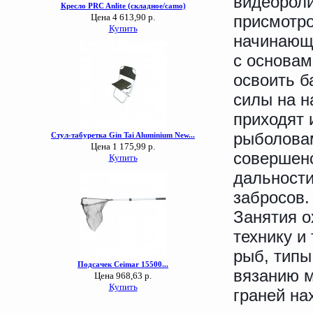
видеороли
присмотро
начинающи
с основам
освоить б
силы на н
приходят 
рыболовам
совершенс
дальности
забросов.
Занятия о
технику и
рыб, типы
вязанию м
граней на