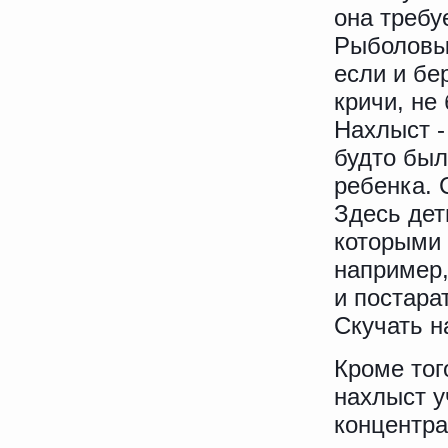
она требу
Рыболовы 
если и бе
кричи, не
Нахлыст -
будто был
ребенка. 
Здесь дет
которыми 
например,
и постара
Скучать н
Кроме тог
нахлыст у
концентр