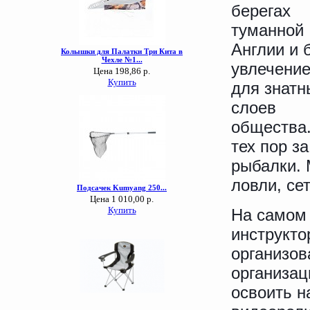
берегах
туманной
Англии и 
увлечени
для знатн
слоев
общества
тех пор з
рыбалки. 
ловли, се
На самом 
инструкто
организо
организац
освоить н