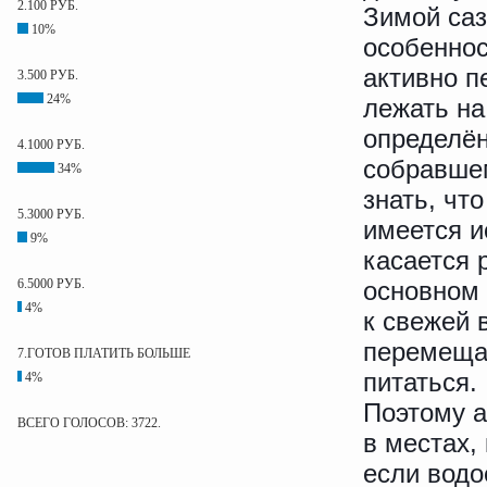
2.100 РУБ.
Зимой саз
10%
особеннос
активно п
3.500 РУБ.
24%
лежать на
определё
4.1000 РУБ.
собравшем
34%
знать, что
5.3000 РУБ.
имеется и
9%
касается 
6.5000 РУБ.
основном 
4%
к свежей 
перемещае
7.ГОТОВ ПЛАТИТЬ БОЛЬШЕ
питаться.
4%
Поэтому а
ВСЕГО ГОЛОСОВ: 3722.
в местах,
если водо