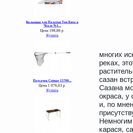
многих ис
реках, эт
раститель
сазан вст
Сазана мо
окраса, у
и, по мне
присутств
Немногим 
карася, с