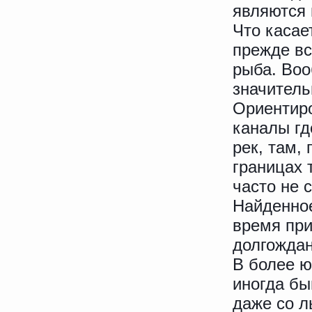
являются 
Что касае
прежде вс
рыба. Воо
значитель
Ориентиро
каналы гд
рек, там,
границах 
часто не 
Найденное
время при
долгождан
В более ю
иногда бы
даже со л