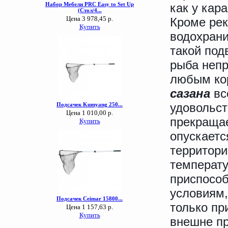
как у кара
Кроме рек
водохрани
такой под
рыба непр
любым ко
сазана
вс
удовольст
прекращае
опускаетс
территори
температу
приспосо
условиям,
только пр
внешне пр