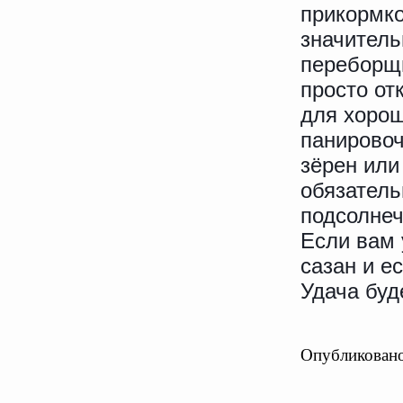
прикормко
значитель
переборщи
просто от
для хорош
панировоч
зёрен или
обязатель
подсолнеч
Если вам 
сазан и е
Удача буд
Опубликовано