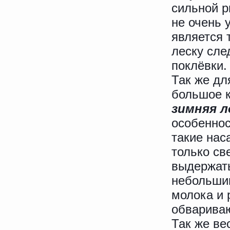
сильной р
не очень 
является 
леску сле
поклёвки.
Так же дл
большое к
зимняя л
особеннос
такие нас
только св
выдержать
небольшим
молока и 
обвариваю
Так же ве