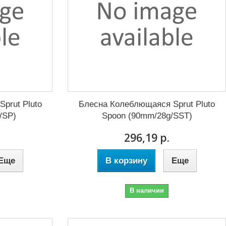
prut Pluto
Блесна Колеблющаяся Sprut Pluto
/SP)
Spoon (90mm/28g/SST)
296,19 р.
Еще
В корзину
Еще
В наличии