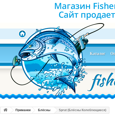
Каталог
Оп
Приманки
Блёсны
Sprut (Блёсны Колеблющиеся)