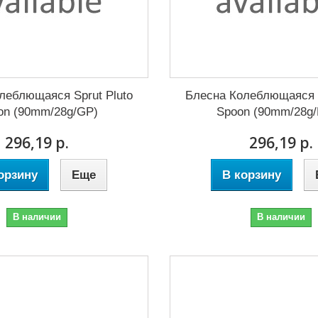
леблющаяся Sprut Pluto
Блесна Колеблющаяся S
on (90mm/28g/GP)
Spoon (90mm/28g
296,19 р.
296,19 р.
орзину
Еще
В корзину
В наличии
В наличии