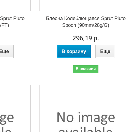
prut Pluto
Блесна Колеблющаяся Sprut Pluto
/FT)
Spoon (90mm/28g/G)
296,19 р.
Еще
В корзину
Еще
В наличии