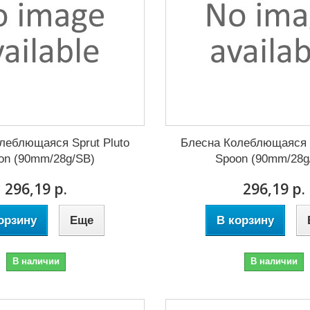
леблющаяся Sprut Pluto
Блесна Колеблющаяся S
on (90mm/28g/SB)
Spoon (90mm/28g
296,19 р.
296,19 р.
орзину
Еще
В корзину
В наличии
В наличии