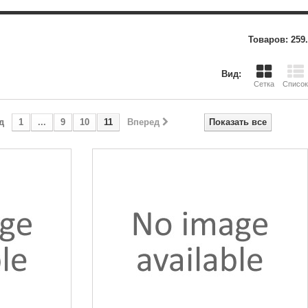
Товаров: 259.
Вид:
Сетка
Список
д
1
...
9
10
11
Вперед
Показать все