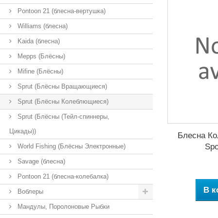
Pontoon 21 (блесна-вертушка)
Williams (блесна)
Kaida (блесна)
Mepps (Блёсны)
Mifine (Блёсны)
Sprut (Блёсны Вращающиеся)
Sprut (Блёсны Колеблющиеся)
Sprut (Блёсны (Тейл-спиннеры,
Цикады))
Блесна Ко
Spo
World Fishing (Блёсны Электронные)
Savage (блесна)
Pontoon 21 (блесна-колебалка)
В к
Воблеры
Мандулы, Поролоновые Рыбки