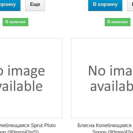
орзину
Еще
В корзину
В наличии
В наличии
леблющаяся Sprut Pluto
Блесна Колеблющаяся S
on (90mm/42g/S)
Spoon (90mm/42g