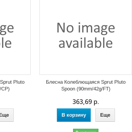
prut Pluto
Блесна Колеблющаяся Sprut Pluto
/CP)
Spoon (90mm/42g/FT)
363,69 р.
Еще
В корзину
Еще