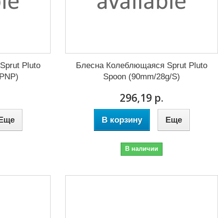
prut Pluto
Блесна Колеблющаяся Sprut Pluto
/PNP)
Spoon (90mm/28g/S)
296,19 р.
Еще
В корзину
Еще
В наличии