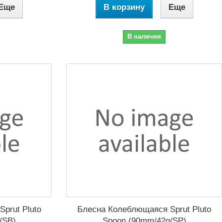
Еще
В корзину
Еще
В наличии
prut Pluto
Блесна Колеблющаяся Sprut Pluto
/SB)
Spoon (90mm/42g/SP)