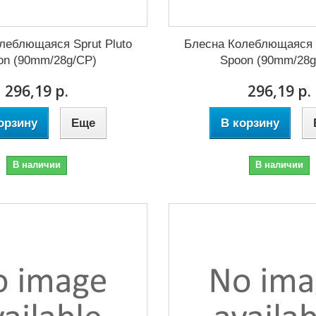
леблющаяся Sprut Pluto
Блесна Колеблющаяся S
on (90mm/28g/CP)
Spoon (90mm/28g
296,19 р.
296,19 р.
орзину
Еще
В корзину
В наличии
В наличии