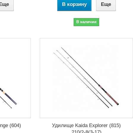
Еще
В корзину
Еще
В наличии
nge (604)
Удилище Kaida Explorer (815)
210/2-8(3-17)