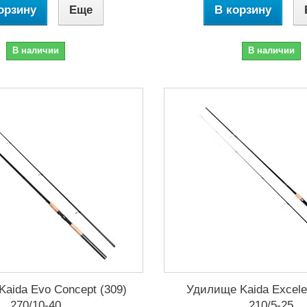
орзину
Еще
В корзину
В наличии
В наличии
aida Evo Concept (309)
Удилище Kaida Excele
270/10-40
210/5-25