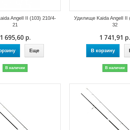
da Angell II (103) 210/4-
Удилище Kaida Angell II 
21
32
1 695,60 р.
1 741,91 р
орзину
Еще
В корзину
В наличии
В наличии