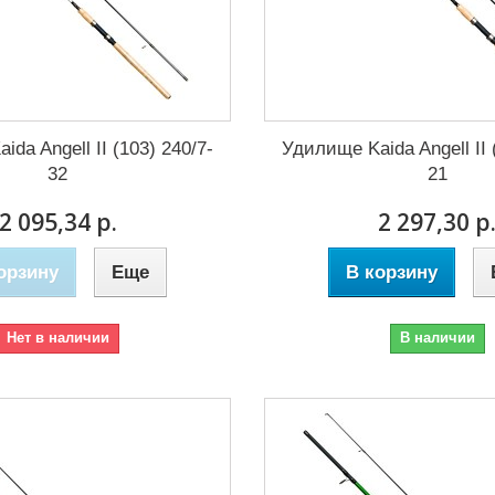
da Angell II (103) 240/7-
Удилище Kaida Angell II 
32
21
2 095,34 р.
2 297,30 р
орзину
Еще
В корзину
Нет в наличии
В наличии