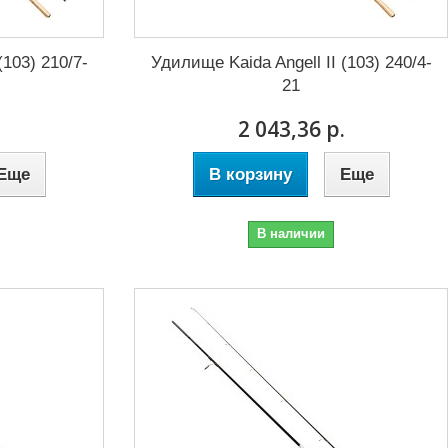
(103) 210/7-
Удилище Kaida Angell II (103) 240/4-
21
.
2 043,36 р.
Еще
В корзину
Еще
В наличии