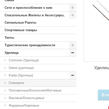
Санки
Сети и приспособления к ним
Спасательные Жилеты и Аксессуары,
Сигнальные Ракеты
Спортивные товары
Тенты
Туристические принадлежности
Удилища
Cormoran (Удилища)
Удилище
Daiwa (удилища)
Kaida (Удилища)
Спиннинги
Поплавочные/Болонские/Матчевые
В к
Маховые/Безкольцевые
Фидерные/Карповые