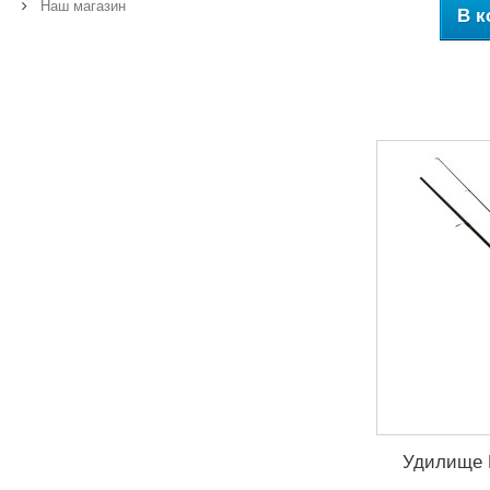
Наш магазин
В к
Удилище K