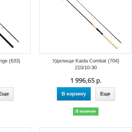
nge (633)
Удилище Kaida Combat (704)
210/10-30
1 996,65 р.
Еще
В корзину
Еще
В наличии