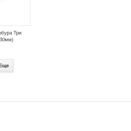
обура Три
130мм)
Еще