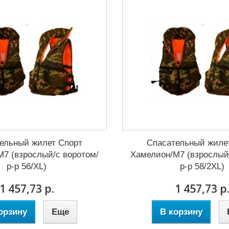
ельный жилет Спорт
Спасательный жиле
7 (взрослый/с воротом/
Хамелион/М7 (взрослый
р-р 56/XL)
р-р 58/2XL)
1 457,73 р.
1 457,73 р
орзину
Еще
В корзину