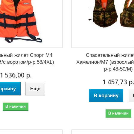
льный жилет Спорт М4
Спасательный жиле
/с воротом/р-р 58/4XL)
Хамелион/М7 (взрослый
р-р 48-50/M)
1 536,00 р.
1 457,73 р
орзину
Еще
В корзину
В наличии
В наличии