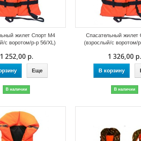
льный жилет Спорт М4
Спасательный жилет 
й/с воротом/р-р 56/XL)
(взрослый/с воротом/р
1 252,00 р.
1 326,00 р
орзину
Еще
В корзину
В наличии
В наличии