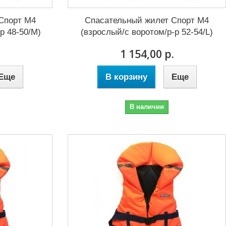
Спорт М4
Спасательный жилет Спорт М4
р 48-50/М)
(взрослый/с воротом/р-р 52-54/L)
.
1 154,00 р.
Еще
В корзину
Еще
В наличии