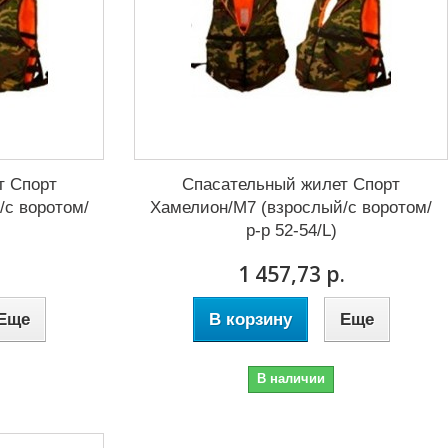
т Спорт
Спасательный жилет Спорт
/с воротом/
Хамелион/М7 (взрослый/с воротом/
р-р 52-54/L)
.
1 457,73 р.
Еще
В корзину
Еще
В наличии