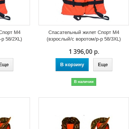
Спорт М4
Спасательный жилет Спорт М4
-р 58/2XL)
(взрослый/с воротом/р-р 58/3XL)
.
1 396,00 р.
Еще
В корзину
Еще
В наличии