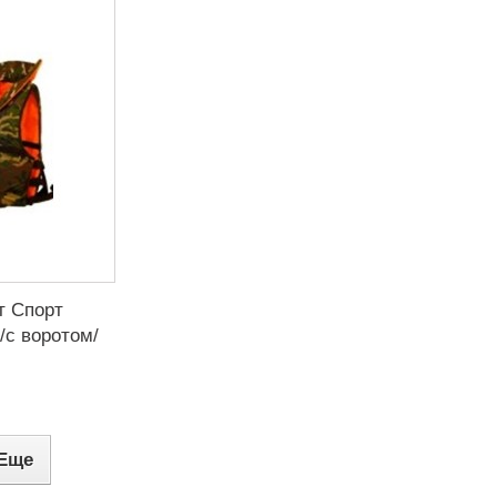
т Спорт
/с воротом/
.
Еще