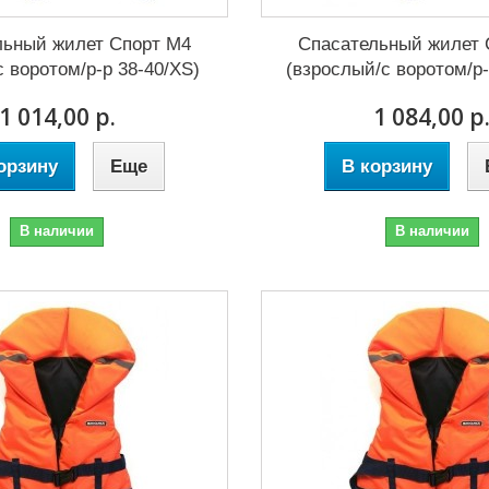
льный жилет Спорт M4
Спасательный жилет 
с воротом/р-р 38-40/XS)
(взрослый/с воротом/р-
1 014,00 р.
1 084,00 р
орзину
Еще
В корзину
В наличии
В наличии