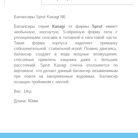
Балансиры Sprut Kasagi N6
Балансиры серии
Kasagi
от фирмы
Sprut
имеют
необычную, изогнутую, S-образную форму тела с
уплощенными скосами в головной и хвостовой части.
Такая форма корпуса наделяет приманку
соблазнительной, стабильной игрой. Плавно двигаясь,
балансир создает в воде мощные возмущения,
способные привлечь хищника даже с больших
расстояний. Sprut Kasagi слегка отклоняется по
вертикали, что делает данный балансир незаменимым
при ловле на закоряженных водоемах. Балансир
оснащен тройником с каплей.
Вес: 14гр.
Длина: 60мм.