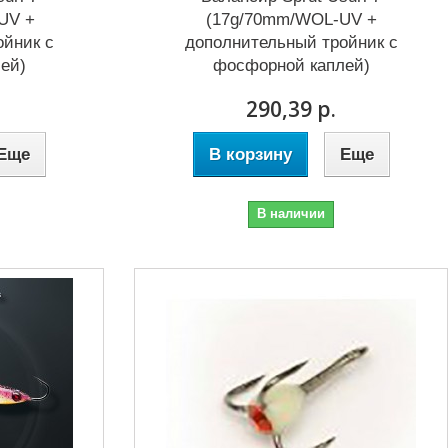
UV +
(17g/70mm/WOL-UV +
ойник с
дополнительный тройник с
ей)
фосфорной каплей)
290,39 р.
Еще
В корзину
Еще
В наличии