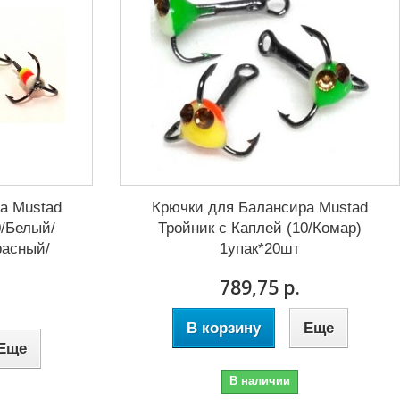
а Mustad
Крючки для Балансира Mustad
0/Белый/
Тройник с Каплей (10/Комар)
асный/
1упак*20шт
789,75 р.
В корзину
Еще
Еще
В наличии