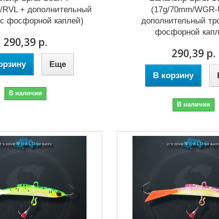
/RVL + дополнительный
(17g/70mm/WGR-
 с фосфорной каплей)
дополнительный тр
фосфорной капл
290,39 р.
290,39 р.
орзину
Еще
В корзину
В наличии
В наличии