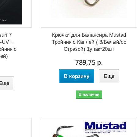
uri 7
Крючки для Балансира Mustad
-UV +
Тройник с Каплей ( 8/Белый/со
ойник с
Стразой) 1упак*20шт
ей)
789,75 р.
В корзину
Еще
Еще
В наличии