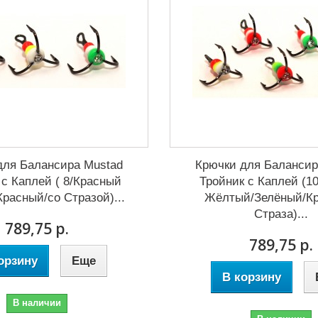
для Балансира Mustad
Крючки для Балансир
 с Каплей ( 8/Красный
Тройник с Каплей (1
расный/со Стразой)...
Жёлтый/Зелёный/Кр
Страза)...
789,75 р.
789,75 р.
орзину
Еще
В корзину
В наличии