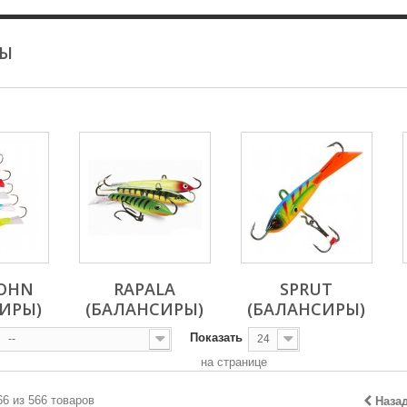
РЫ
JOHN
RAPALA
SPRUT
ИРЫ)
(БАЛАНСИРЫ)
(БАЛАНСИРЫ)
Показать
--
24
на странице
66 из 566 товаров
Наза