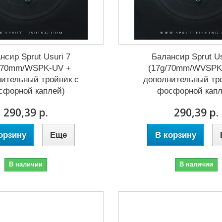
нсир Sprut Usuri 7
Балансир Sprut Us
/70mm/WSPK-UV +
(17g/70mm/WVSPK
ительный тройник с
дополнительный тр
сфорной каплей)
фосфорной капл
290,39 р.
290,39 р.
орзину
Еще
В корзину
В наличии
В наличии