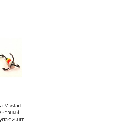
а Mustad
2/Чёрный
1упак*20шт