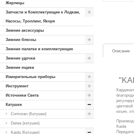
Жерлицы
Запчасти и Комплектующие к Лодкам,
Насосы, Троллинг, Якоря
Зимние аксессуары
Зимние блесны
Зимние палатки и комплектующие
Описание
Зимние удочки
Зимние ящики
Измерительные приборы
"KA
Инструмент
Кардинал
Источники Света
благород
регулиру
Катушки
цветовой
изъян, эт
Cormoran (Катушки)
Производ
Daiwa (катушки)
Kaida
Передато
Kaida (Катушки)