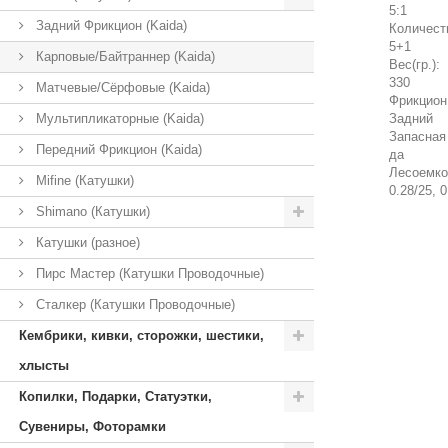
5:1
Задний Фрикцион (Kaida)
Количест
5+1
Карповые/Байтраннер (Kaida)
Вес(гр.):
330
Матчевые/Сёрфовые (Kaida)
Фрикцион
Мультипликаторные (Kaida)
Задний
Запасная
Передний Фрикцион (Kaida)
да
Лесоемко
Mifine (Катушки)
0.28/25, 0
Shimano (Катушки)
Катушки (разное)
Пирс Мастер (Катушки Проводочные)
Сталкер (Катушки Проводочные)
Кембрики, кивки, сторожки, шестики,
хлысты
Копилки, Подарки, Статуэтки,
Сувениры, Фоторамки