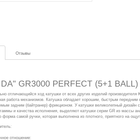
Отзывы
IDA" GR3000 PERFECT (5+1 BALL)
ьно отличающийся ход катушки от всех других изделий производителя K
ная работа механизмов. Катушка обладает хорошим, быстрым передним 
емым задним (байтранер) фрикционом. У катушки великолепный дизайн с
 гаммы и качества исполнения, выделяют катушки серии GR из массы ан
о форма самой ручки, которая выполнена из плотного, приятного на ощу
итель:
чное отношение: