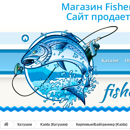
Каталог
Оп
Катушки
Kaida (Катушки)
Карповые/Байтраннер (Kaida)