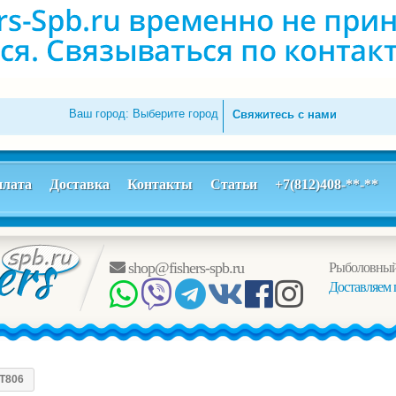
Ваш город:
Выберите город
Свяжитесь с нами
лата
Доставка
Контакты
Статьи
+7(812)408-**-**
shop@fishers-spb.ru
Рыболовный
Доставляем 
T806