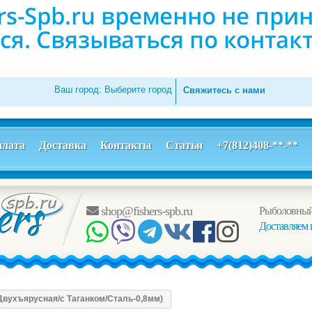
Ваш город:
Выберите город
Свяжитесь с нами
лата
Доставка
Контакты
Статьи
+7(812)408-**-**
shop@fishers-spb.ru
Рыболовный
Доставляем 
Двухъярусная/с Таганком/Сталь-0,8мм)