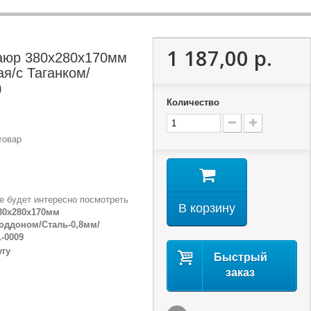
1 187,00 р.
аюр 380x280x170мм
я/с Таганком/
)
Количество
товар
е будет интересно посмотреть
В корзину
80х280х170мм
оддоном/Сталь-0,8мм/
-0009
угу
Быстрый
заказ