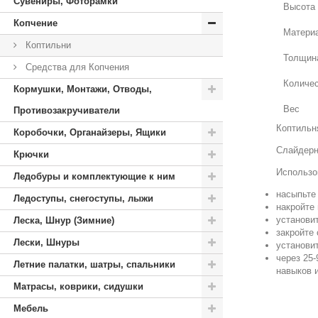
Сувениры, Фоторамки
Высота
Копчение
Матери
Коптильни
Толщин
Средства для Копчения
Количес
Кормушки, Монтажи, Отводы,
Вес
Противозакручиватели
Коптильн
Коробочки, Органайзеры, Ящики
Слайдерн
Крючки
Использо
Ледобуры и комплектующие к ним
насыпьте 
Ледоступы, снегоступы, лыжи
накройте
установи
Леска, Шнур (Зимние)
закройте
Лески, Шнуры
установи
через 25-
Летние палатки, шатры, спальники
навыков 
Матрасы, коврики, сидушки
Мебель