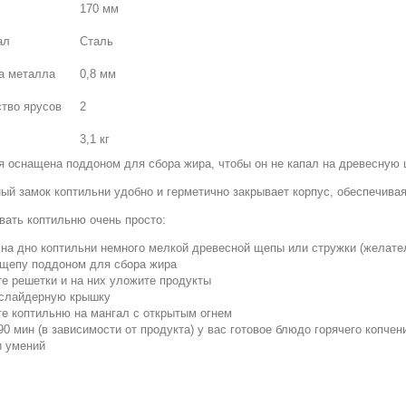
170 мм
ал
Сталь
а металла
0,8 мм
тво ярусов
2
3,1 кг
я оснащена поддоном для сбора жира, чтобы он не капал на древесную 
ый замок коптильни удобно и герметично закрывает корпус, обеспечива
вать коптильню очень просто:
на дно коптильни немного мелкой древесной щепы или стружки (желатель
 щепу поддоном для сбора жира
те решетки и на них уложите продукты
 слайдерную крышку
те коптильню на мангал с открытым огнем
90 мин (в зависимости от продукта) у вас готовое блюдо горячего копчен
и умений