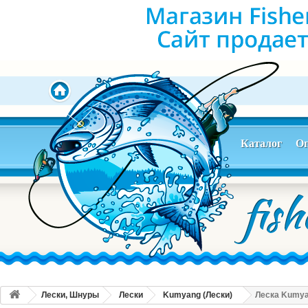
Каталог
Оп
Лески, Шнуры
Лески
Kumyang (Лески)
Леска Kumyan