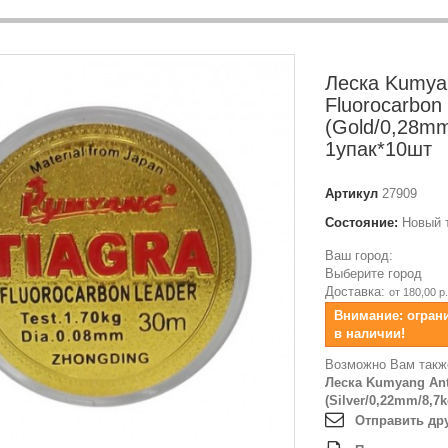
Леска Kumyan
Fluorocarbon
(Gold/0,28m
1упак*10шт
Артикул
27909
Состояние:
Новый 
Ваш город:
Выберите город
Доставка:
от 180,00 р.
Внимание: огран
в наличии!
Возможно Вам такж
Леска Kumyang Ant
(Silver/0,22mm/8,7
Отправить др