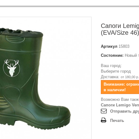
Сапоги Lemig
(EVA/Size 46
Артикул
15803
Состояние:
Новый 
Ваш город:
Выберите город
Доставка:
от 180,00 р.
Внимание: огран
в наличии!
Возможно Вам такж
Сапоги Lemigo Verm
Отправить др
Печать