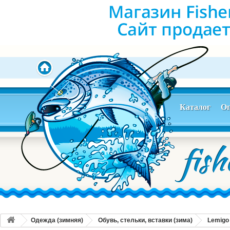
Каталог
Оп
Одежда (зимняя)
Обувь, стельки, вставки (зима)
Lemigo