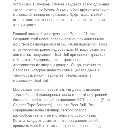
устойчиво. В лучшем случае найдется всего один-два
таких приема, не более. А при любой другой анимации
маленький поппер по-прежнему будет давать сбой в
игре и, соответственно, не станет привлекательным
для хищника.
Главной задачей конструкторов Pontoon21 при
создании этой новой поверхностной приманки было
добиться разнообразной игры, избавившись при этом
от отмеченных ранее недостатков. И, надо отметить,
они в этом преуспели. Beat Bull при своих скромных
габаритах объединил ярко выраженные
достоинства
поппера
и
уокера
. Да-да, именно так.
Свойства, которые нечасто совмещаются даже в
«полноразмерном» варианте, реализованы в
маленьком Beat Bull.
Малозаметные на первый взгляд детали дизайна
тела, общая балансировка, миниатюрный внутренний
балансир, работающий по принципу SCT-balancer (Step
Counter Type Balancer) – все это Вeat Bull. Это
совершенно новый поппер легкого класса,
разнообразный в игре и стабильно устойчивый.
Кстати, следует заметить, что при равномерной
проводке Beat Bull тоже ловит, весело гоня перед