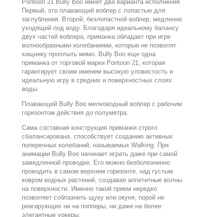
Pontoon 21 Bully Boo имеет два варианта исполнения.
Первый, это плавающий воблер с лопастью для
заглубления. Второй, безлопастной воблер, медленно
уходящий под воду. Благодаря идеальному балансу
двух частей воблера, приманка обладает при игре
волнообразными колебаниями, которые не позволят
хищнику проплыть мимо. Bully Boo еще одна
приманка от торговой марки Pontoon 21, которая
гарантирует своим именем высокую уловистость и
идеальную игру в средних и поверхностных слоях
воды.
Плавающий Bully Boo мелководный воблер с рабочим
горизонтом действия до полуметра.
Сама составная конструкция приманки строго
сбалансирована, способствует созданию активных
поперечных колебаний, называемых Walking. При
анимации Bully Boo начинает играть даже при самой
замедленной проводке. Его можно безболезненно
проводить в самом верхнем горизонте, над густым
ковром водных растений, создавая аппетитные волны
на поверхности. Именно такой прием нередко
позволяет соблазнить щуку или окуня, порой не
реагирующих ни на попперы, ни даже на более
элегантные уокеры.