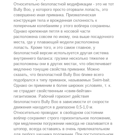
Относительно безлопастной модификации - это не тот
Bully Boo, у которого просто оторвали лопасть, это
совершенно иная приманка. Призматическая
конструкция тела и врожденная склонность к
поперечным колебаниям у этого воблера сохранены.
Однако крепежная петля в носовой части
расположена совсем по иному, она выше посадочного
места, где у плавающей модели расположена
лопасть. Кроме того, и это самое главное, у
безлопастной версии используется другая система
внутреннего баланса: грузики несколько тяжелее и
расположены они в других местах, что обеспечивает
медленно тонущие свойства приманки. Можно
сказать, что безлопастной Bully Boo ближе всего
подобрался к типу приманок, называемых Swim-bait.
Однако он применим в более широких условиях, т. к.
не страдает свойственным «свим-бейтам»
гигантизмом. Рабочий горизонт действия
безлопастного Bully Boo в зависимости от скорости
движения находится в диапазоне 0,5-1,0 м.
Относительно проводки: в свободном состоянии
воблер сохраняет строго горизонтальное положение,
при медленном погружении никогда не сваливается в
штопор, всегда оставаясь в очень привлекательном
для любого хищника положении. При поступательном