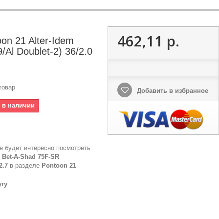
462,11 р.
on 21 Alter-Idem
Al Doublet-2) 36/2.0
товар
Добавить в избранное
т в наличии
е будет интересно посмотреть
 Bet-A-Shad 75F-SR
2.7
в разделе
Pontoon 21
угу