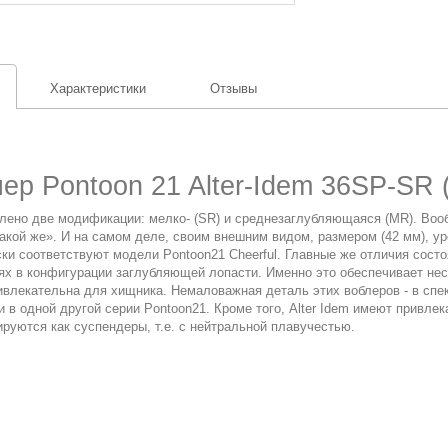
Характеристики
Отзывы
ер Pontoon 21 Alter-Idem 36SP-SR (9
лено две модификации: мелко- (SR) и среднезаглубляющаяся (MR). Вообщ
акой же». И на самом деле, своим внешним видом, размером (42 мм), ур
ски соответствуют модели Pontoon21 Cheerful. Главные же отличия сост
х в конфигурации заглубляющей лопасти. Именно это обеспечивает неско
влекательна для хищника. Немаловажная деталь этих воблеров - в спект
 в одной другой серии Pontoon21. Кроме того, Alter Idem имеют привле
руются как суспендеры, т.е. с нейтральной плавучестью.