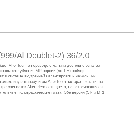
99/Al Doublet-2) 36/2.0
е, Alter Idem в переводе с латыни дословно означает
овнем заглубления MR-версии (до 1 м) воблер
оят в системе внутренней балансировки и небольших
лько иную манеру игры Alter Idem, которая, кстати, не
ре расцветок Alter Idem есть цвета, не встречающиеся
кательные, голографические глаза. Обе версии (SR и MR)