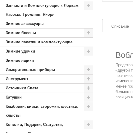
Запчасти и Комплектующие к Лодкам,
Насосы, Троллинг, Якоря
Зимние аксессуары
Описание
Зимние блесны
Зимние палатки и комплектующие
Зимние удочки
Вобл
Зимние ящики
Представ
Измерительные приборы
«другой т
практиче
Инструмент
изменения
менее при
Источники Света
больше ни
позициони
Катушки
Кембрики, кивки, сторожки, шестики,
хлысты
Копилки, Подарки, Статуэтки,