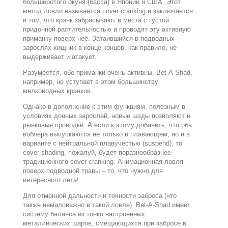
большеротого окуня (басса) в Японии и США. Этот
метод ловли называется cover cranking и заключается
в том, что крэнк забрасывают в места с густой
придонной растительностью и проводят эту активную
приманку поверх неё. Затаившийся в подводных
зарослях хищник в конце концов, как правило, не
выдерживает и атакует.
Разумеется, обе приманки очень активны. Bet-A-Shad,
например, не уступает в этом большинству
мелководных крэнков.
Однако в дополнение к этим функциям, полезным в
условиях донных зарослей, новые шэды позволяют и
рывковые проводки. А если к этому добавить, что оба
воблера выпускаются не только в плавающем, но и в
варианте с нейтральной плавучестью (suspend), то
cover shading, пожалуй, будет поразнообразнее
традиционного cover cranking. Анимационная ловля
поверх подводной травы – то, что нужно для
интересного лета!
Для отменной дальности и точности заброса (что
также немаловажно в такой ловле) Bet-A-Shad имеет
систему баланса из тонко настроенных
металлических шаров, смещающихся при забросе в