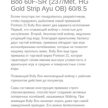
Boo 60F-SR (237/Met. HG
Gold Strip Ayu OB) 60/8.5
Более полутора лет понадобилось разработчикам,
чтобы порадовать рыболовов новой приманкой.
Pontoon 21 Bully Boo имеет два варианта исполнения.
Первый, это плавающий воблер с лопастью для
заглубления. Второй, безлопастной воблер, медленно
уходящий под воду. Благодаря идеальному балансу
двух частей воблера, приманка обладает при игре
волнообразными колебаниями, которые не позволят
хищнику проплыть мимо. Bully Boo еще одна
приманка от торговой марки Pontoon 21, которая
гарантирует своим именем высокую уловистость и
идеальную игру в средних и поверхностных слоях
воды.
Плавающий Bully Boo мелководный воблер с рабочим
горизонтом действия до полуметра.
Сама составная конструкция приманки строго
сбалансирована, способствует созданию активных
поперечных колебаний, называемых Walking. При
анимации Bully Boo начинает играть даже при самой
замедленной проводке. Его можно безболезненно