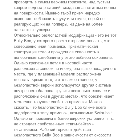
проводить в самом верхнем горизонте, над густым
ковром водных растений, создавая аппетитные волны
на поверхности. Именно такой прием нередко
позволяет соблазнить щуку или окуня, порой не
реагирующих ни на попперы, ни даже на более
элегантные уокеры.
Относительно безлопастной модификации - это не тот
Bully Boo, у которого просто оторвали лопасть, это
совершенно иная приманка. Призматическая
конструкция тела и врожденная склонность к
поперечным колебаниям у этого воблера сохранены.
Однако крепежная петля в носовой части
расположена совсем по иному, она выше посадочного
места, где у плавающей модели расположена
лопасть. Кроме того, и это самое главное, у
безлопастной версии используется другая система
внутреннего баланса: грузики несколько тяжелее и
расположены они в других местах, что обеспечивает
медленно тонущие свойства приманки. Можно
сказать, что безлопастной Bully Boo ближе всего
подобрался к типу приманок, называемых Swim-bait.
Однако он применим в более широких условиях, т. к.
не страдает свойственным «свим-бейтам»
гигантизмом. Рабочий горизонт действия
безлопастного Bully Boo в зависимости от скорости