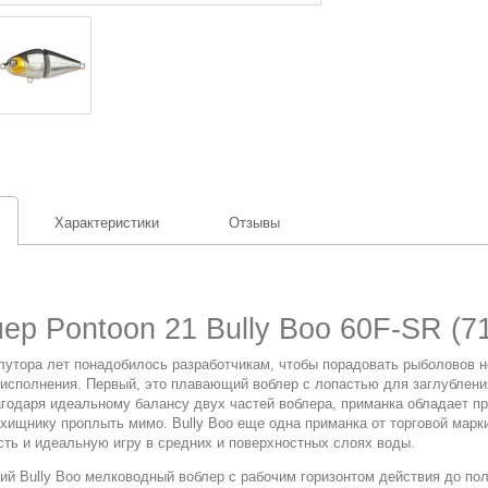
Характеристики
Отзывы
ер Pontoon 21 Bully Boo 60F-SR (71
лутора лет понадобилось разработчикам, чтобы порадовать рыболовов но
 исполнения. Первый, это плавающий воблер с лопастью для заглублени
агодаря идеальному балансу двух частей воблера, приманка обладает п
 хищнику проплыть мимо. Bully Boo еще одна приманка от торговой марк
сть и идеальную игру в средних и поверхностных слоях воды.
й Bully Boo мелководный воблер с рабочим горизонтом действия до по