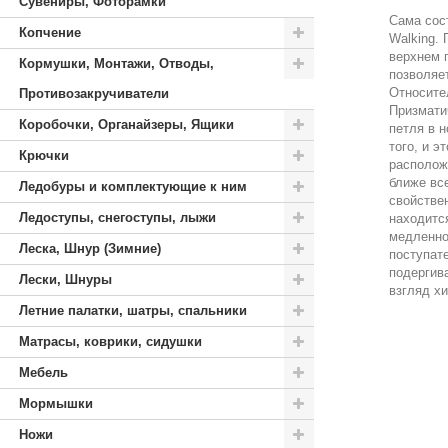
Сувениры, Фоторамки
Сама сос
Копчение
Walking. 
верхнем 
Кормушки, Монтажи, Отводы,
позволяет
Относител
Противозакручиватели
Призмати
Коробочки, Органайзеры, Ящики
петля в 
того, и э
Крючки
расположе
ближе все
Ледобуры и комплектующие к ним
свойствен
Ледоступы, снегоступы, лыжи
находится
медленно
Леска, Шнур (Зимние)
поступат
подергив
Лески, Шнуры
взгляд х
Летние палатки, шатры, спальники
Матрасы, коврики, сидушки
Мебель
Мормышки
Ножи