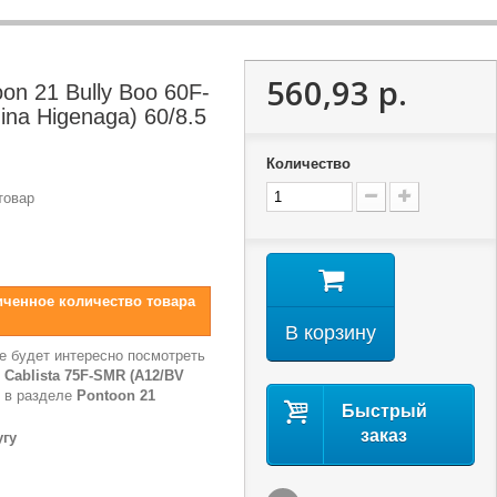
560,93 р.
on 21 Bully Boo 60F-
ina Higenaga) 60/8.5
Количество
товар
иченное количество товара
В корзину
е будет интересно посмотреть
 Cablista 75F-SMR (A12/BV
в разделе
Pontoon 21
Быстрый
заказ
угу