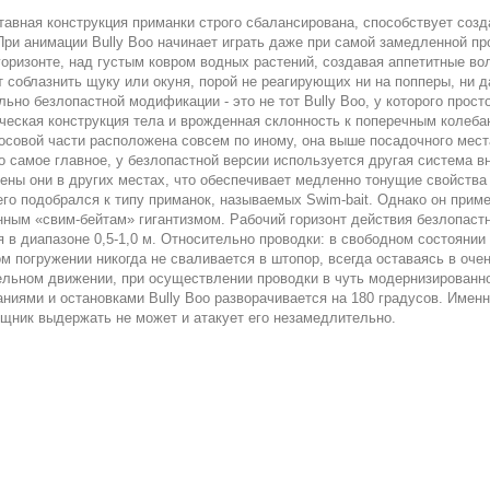
тавная конструкция приманки строго сбалансирована, способствует соз
При анимации Bully Boo начинает играть даже при самой замедленной п
горизонте, над густым ковром водных растений, создавая аппетитные во
 соблазнить щуку или окуня, порой не реагирующих ни на попперы, ни д
ьно безлопастной модификации - это не тот Bully Boo, у которого прост
ческая конструкция тела и врожденная склонность к поперечным колеба
носовой части расположена совсем по иному, она выше посадочного мес
то самое главное, у безлопастной версии используется другая система в
ны они в других местах, что обеспечивает медленно тонущие свойства 
го подобрался к типу приманок, называемых Swim-bait. Однако он примен
ным «свим-бейтам» гигантизмом. Рабочий горизонт действия безлопастн
 в диапазоне 0,5-1,0 м. Относительно проводки: в свободном состоянии
м погружении никогда не сваливается в штопор, всегда оставаясь в оч
ельном движении, при осуществлении проводки в чуть модернизированном
аниями и остановками Bully Boo разворачивается на 180 градусов. Имен
ищник выдержать не может и атакует его незамедлительно.