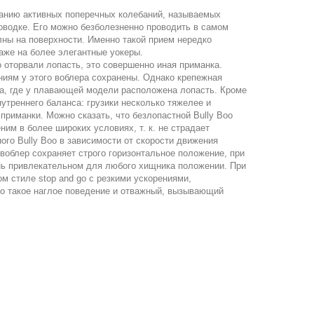
данию активных поперечных колебаний, называемых
роводке. Его можно безболезненно проводить в самом
лны на поверхности. Именно такой прием нередко
аже на более элегантные уокеры.
о оторвали лопасть, это совершенно иная приманка.
ниям у этого воблера сохранены. Однако крепежная
та, где у плавающей модели расположена лопасть. Кроме
нутреннего баланса: грузики несколько тяжелее и
приманки. Можно сказать, что безлопастной Bully Boo
им в более широких условиях, т. к. не страдает
ого Bully Boo в зависимости от скорости движения
 воблер сохраняет строго горизонтальное положение, при
ень привлекательном для любого хищника положении. При
 стиле stop and go с резкими ускорениями,
но такое наглое поведение и отважный, вызывающий