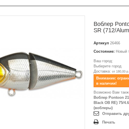
Воблер Ponto
SR (712/Alum
Артикул
26466
Состояние:
Новый 
Ваш город:
Выберите город
Доставка:
от 180,00 р.
Внимание: огран
в наличии!
Возможно Вам такж
Воблер Pontoon 21
Black OB RE) 75/4.6
(воблеры)
Отправить др
Печать