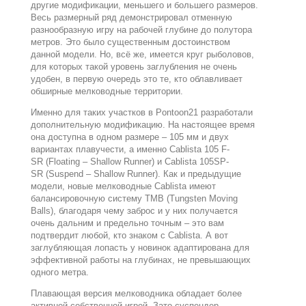
другие модификации, меньшего и большего размеров.
Весь размерный ряд демонстрировал отменную
разнообразную игру на рабочей глубине до полутора
метров. Это было существенным достоинством
данной модели. Но, всё же, имеется круг рыболовов,
для которых такой уровень заглубления не очень
удобен, в первую очередь это те, кто облавливает
обширные мелководные территории.
Именно для таких участков в Pontoon21 разработали
дополнительную модификацию. На настоящее время
она доступна в одном размере – 105 мм и двух
вариантах плавучести, а именно Cablista 105 F-
SR (Floating – Shallow Runner) и Cablista 105SP-
SR (Suspend – Shallow Runner). Как и предыдущие
модели, новые мелководные Cablista имеют
балансировочную систему TMB (Tungsten Moving
Balls), благодаря чему заброс и у них получается
очень дальним и предельно точным – это вам
подтвердит любой, кто знаком с Cablista. А вот
заглубляющая лопасть у новинок адаптирована для
эффективной работы на глубинах, не превышающих
одного метра.
Плавающая версия мелководника обладает более
активной собственной игрой. Зато суспендер