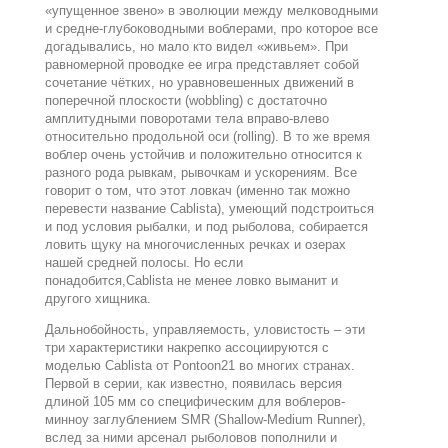
«упущенное звено» в эволюции между мелководными
и средне-глубоководными воблерами, про которое все
догадывались, но мало кто видел «живьем». При
равномерной проводке ее игра представляет собой
сочетание чётких, но уравновешенных движений в
поперечной плоскости (wobbling) с достаточно
амплитудными поворотами тела вправо-влево
относительно продольной оси (rolling). В то же время
воблер очень устойчив и положительно относится к
разного рода рывкам, рывочкам и ускорениям. Все
говорит о том, что этот ловкач (именно так можно
перевести название Cablista), умеющий подстроиться
и под условия рыбалки, и под рыболова, собирается
ловить щуку на многочисленных речках и озерах
нашей средней полосы. Но если
понадобится,Cablista не менее ловко выманит и
другого хищника.
Дальнобойность, управляемость, уловистость – эти
три характеристики накрепко ассоциируются с
моделью Cablista от Pontoon21 во многих странах.
Первой в серии, как известно, появилась версия
длиной 105 мм со специфическим для воблеров-
минноу заглублением SMR (Shallow-Medium Runner),
вслед за ними арсенал рыболовов пополнили и