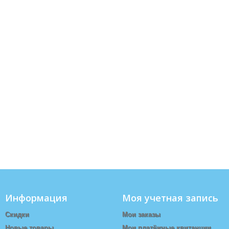
Информация
Моя учетная запись
Скидки
Мои заказы
Новые товары
Мои платёжные квитанции