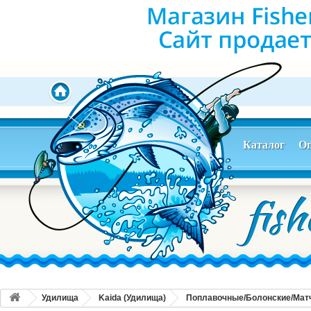
Каталог
Оп
Удилища
Kaida (Удилища)
Поплавочные/Болонские/Мат