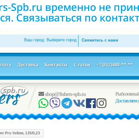
Ваш город:
Выберите город
Свяжитесь с нами
лата
Доставка
Контакты
Статьи
+7(812)408-**-**
shop@fishers-spb.ru
Рыболовный
Доставляем 
r Pro Yellow, 135/0,23