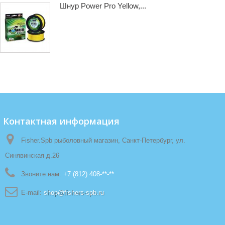
Шнур Power Pro Yellow,...
Контактная информация
Fisher.Spb рыболовный магазин, Санкт-Петербург, ул.
Синявинская д.26
Звоните нам:
+7 (812) 408-**-**
E-mail:
shop@fishers-spb.ru