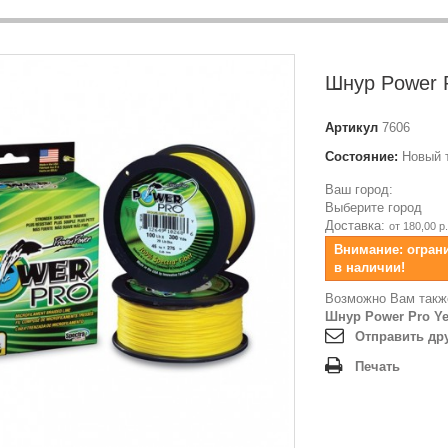
Шнур Power P
Артикул
7606
Состояние:
Новый 
Ваш город:
Выберите город
Доставка:
от 180,00 р.
Внимание: огран
в наличии!
Возможно Вам такж
Шнур Power Pro Yel
Отправить др
Печать