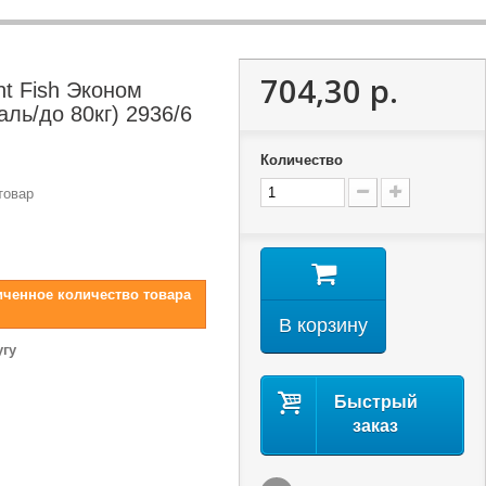
704,30 р.
nt Fish Эконом
ль/до 80кг) 2936/6
Количество
товар
иченное количество товара
В корзину
угу
Быстрый
заказ