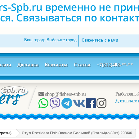
Ваш город:
Выберите город
Свяжитесь с нами
лата
Доставка
Контакты
Статьи
+7(812)408-**-**
shop@fishers-spb.ru
Рыболовный
Доставляем 
буреты)
Стул President Fish Эконом Большой (Сталь/до 80кг) 2936/6