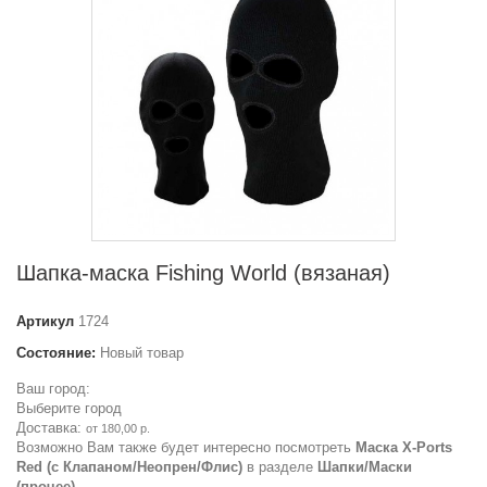
Шапка-маска Fishing World (вязаная)
Артикул
1724
Состояние:
Новый товар
Ваш город:
Выберите город
Доставка:
от 180,00 р.
Возможно Вам также будет интересно посмотреть
Маска X-Ports
Red (с Клапаном/Неопрен/Флис)
в разделе
Шапки/Маски
(прочее)