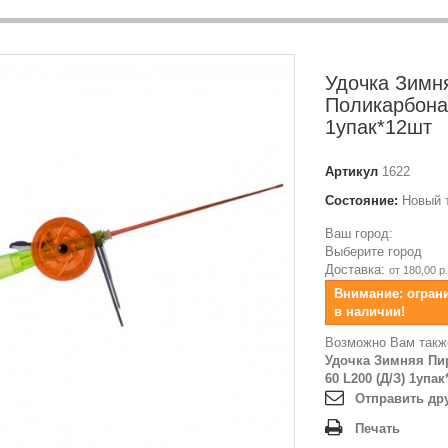
Удочка Зимн
Поликарбона
1упак*12шт
Артикул
1622
Состояние:
Новый 
Ваш город:
Выберите город
Доставка:
от 180,00 р.
Внимание: огран
в наличии!
Возможно Вам такж
Удочка Зимняя Пи
60 L200 (Д/З) 1упа
Отправить др
Печать