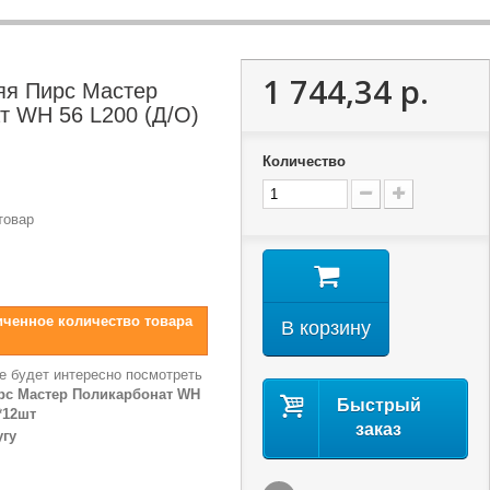
1 744,34 р.
яя Пирс Мастер
т WH 56 L200 (Д/О)
Количество
товар
иченное количество товара
В корзину
е будет интересно посмотреть
рс Мастер Поликарбонат WH
Быстрый
к*12шт
заказ
угу