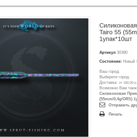
Силиконовая
Tairo 55 (55
1упак*10шт
Артикул
30390
Состояние:
Новый 
Ваш город:
Выберите город
Доставка:
от 180,00 р.
Возможно Вам такж
Силиконовая Прима
(55mm/0,4g/ORS) 1
Отправить др
Печать