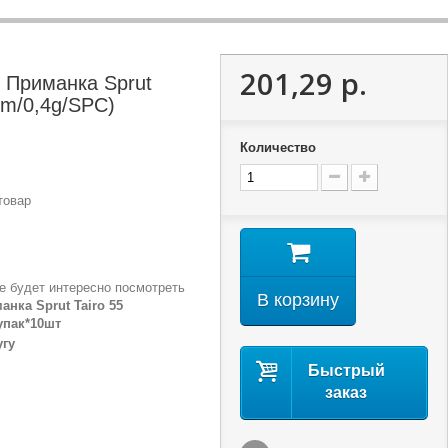
201,29 р.
 Приманка Sprut
mm/0,4g/SPC)
Количество
товар
е будет интересно посмотреть
В корзину
нка Sprut Tairo 55
упак*10шт
угу
Быстрый
заказ