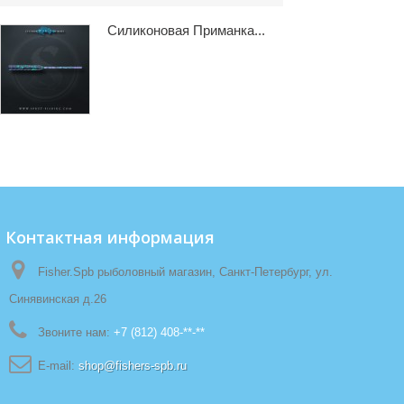
Силиконовая Приманка...
Контактная информация
Fisher.Spb рыболовный магазин, Санкт-Петербург, ул.
Синявинская д.26
Звоните нам:
+7 (812) 408-**-**
E-mail:
shop@fishers-spb.ru