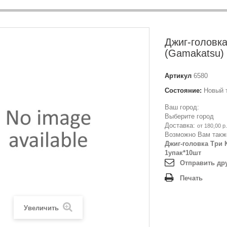
Джиг-головка
(Gamakatsu)
Артикул
6580
Состояние:
Новый 
Ваш город:
Выберите город
Доставка:
от 180,00 р.
Возможно Вам такж
Джиг-головка Три К
1упак*10шт
Отправить др
Печать
Увеличить