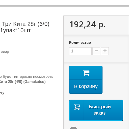
192,24 р.
 Три Кита 28г (6/0)
 1упак*10шт
Количество
товар
е будет интересно посмотреть
ита 28г (4/0) (Gamakatsu)
В корзину
угу
Быстрый
заказ