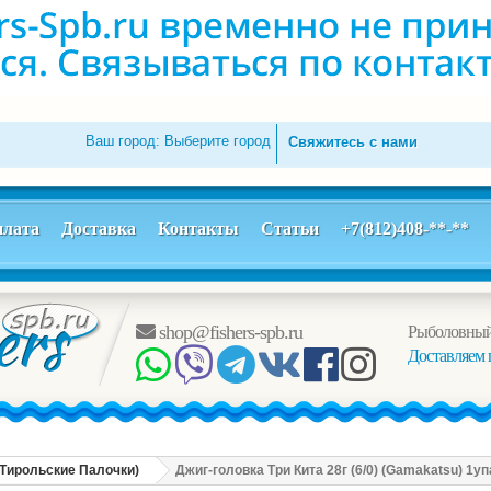
Ваш город:
Выберите город
Свяжитесь с нами
лата
Доставка
Контакты
Статьи
+7(812)408-**-**
shop@fishers-spb.ru
Рыболовный
Доставляем 
, Тирольские Палочки)
Джиг-головка Три Кита 28г (6/0) (Gamakatsu) 1у