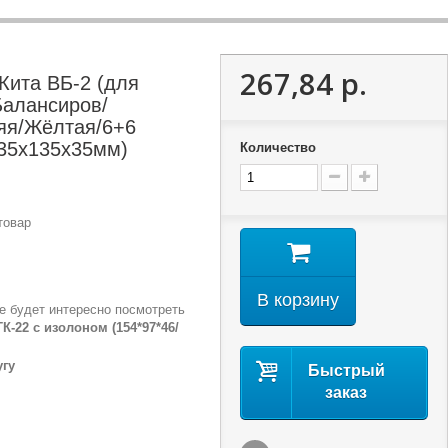
267,84 р.
Кита ВБ-2 (для
Балансиров/
яя/Жёлтая/6+6
35x135x35мм)
Количество
товар
В корзину
е будет интересно посмотреть
К-22 с изолоном (154*97*46/
угу
Быстрый
заказ