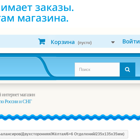
Войти
Корзина
(пусто)
 интернет магазин
по России и СНГ
 Балансиров/Двухсторонняя/Жёлтая/6+6 Отделений/235x135x35мм)