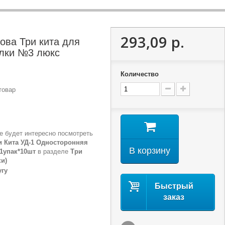
293,09 р.
ова Три кита для
лки №3 люкс
Количество
товар
е будет интересно посмотреть
и Кита УД-1 Односторонняя
В корзину
 1упак*10шт
в разделе
Три
ки)
угу
Быстрый
заказ