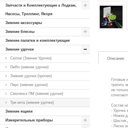
Запчасти и Комплектующие к Лодкам,
Насосы, Троллинг, Якоря
Зимние аксессуары
Зимние блесны
Зимние палатки и комплектующие
Зимние удочки
Ceimar (Зимние Удочки)
Описание
Delfin (зимние удочки)
Зимние удочки (прочее)
Готовые 
Пирс (зимние удочки)
тратить 
не тольк
Смоленск ПМ (зимние удочки)
сочетаютс
Три кита (зимние удочки)
Состав н
- Удочка 
Зимние ящики
- Ножки д
Измерительные приборы
- Шестик 
- Леска з