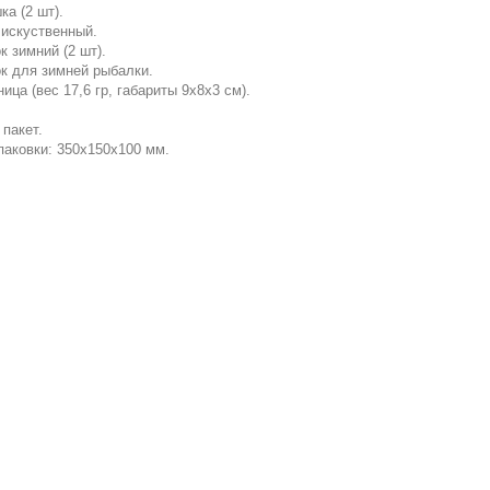
а (2 шт).
 искуственный.
к зимний (2 шт).
ок для зимней рыбалки.
ица (вес 17,6 гр, габариты 9х8х3 см).
 пакет.
паковки: 350x150x100 мм.