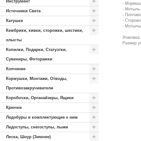
Инструмент
- Мормышк
- Мотыль
Источники Света
- Поплаво
- Сторож
Катушки
- Мотыльн
Кембрики, кивки, сторожки, шестики,
Упаковка:
хлысты
Размер у
Копилки, Подарки, Статуэтки,
Сувениры, Фоторамки
Копчение
Кормушки, Монтажи, Отводы,
Противозакручиватели
Коробочки, Органайзеры, Ящики
Крючки
Ледобуры и комплектующие к ним
Ледоступы, снегоступы, лыжи
Леска, Шнур (Зимние)