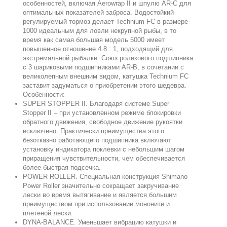
особенностей, включая Aerowrap II и шпулю AR-С для
оптимальных показателей заброса. Водостойкий
регулируемый тормоз делает Technium FC в размере
1000 идеальным для ловли некрупной рыбы, в то
время как самая большая модель 5000 имеет
повышенное отношение 4.8 : 1, подходящий для
экстремальной рыбалки. Союз роликового подшипника
с 3 шариковыми подшипниками AR-B, в сочетании с
великолепным внешним видом, катушка Technium FC
заставит задуматься о приобретении этого шедевра.
Особенности:
SUPER STOPPER II. Благодаря системе Super
Stopper II – при установленном режиме блокировки
обратного движения, свободное движение рукоятки
исключено. Практически преимущества этого
безотказно работающего подшипника включают
установку индикатора поклевки с небольшим шагом
приращения чувствительности, чем обеспечивается
более быстрая подсечка.
POWER ROLLER. Специальная конструкция Shimano
Power Roller значительно сокращает закручивание
лески во время вытягивание и является большим
преимуществом при использовании мононити и
плетеной лески.
DYNA-BALANCE. Уменьшает вибрацию катушки и