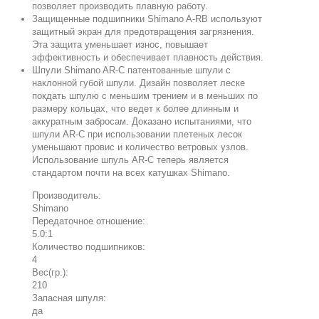
позволяет производить плавную работу.
Защищенные подшипники Shimano A-RB используют
защитный экран для предотвращения загрязнения.
Эта защита уменьшает износ, повышает
эффективность и обеспечивает плавность действия.
Шпули Shimano AR-C патентованные шпули с
наклонной губой шпули. Дизайн позволяет леске
покдать шпулю с меньшим трением и в меньших по
размеру кольцах, что ведет к более длинным и
аккуратным забросам. Доказано испытаниями, что
шпули AR-C при использовании плетеных лесок
уменьшают провис и количество ветровых узлов.
Использование шпуль AR-C теперь является
стандартом почти на всех катушках Shimano.
Производитель:
Shimano
Передаточное отношение:
5.0:1
Количество подшипников:
4
Вес(гр.):
210
Запасная шпуля:
да